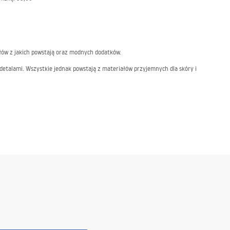
łów z jakich powstają oraz modnych dodatków.
detalami. Wszystkie jednak powstają z materiałów przyjemnych dla skóry i
ównież wygodny krój.
ny poranek oraz każdy wieczór. Szlafrok osiołek, owieczka czy myszka
nkowej garderoby. To samo dotyczy szlafroków dla panów, które mogą być
sze atuty naszych szlafroków. Zapraszamy do zapoznania się z naszym