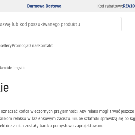
Darmowa Dostawa
REA10
Kod rabatowy:
sellery
Promocja
O nas
Kontakt
 damskie i męskie
ie
i oznaczać końca wieczornych przyjemności. Aby relaks mógł trwać jeszcze 
śnikom relaksu w łazienkowym zaciszu. Grube szlafroki sprawdzą się po kąpi
niektóre z nich zostały bardzo pomysłowo zaprojektowane.
która została uszyta z myślą o wygodzie jej przyszłych właścicieli. Kieszeni