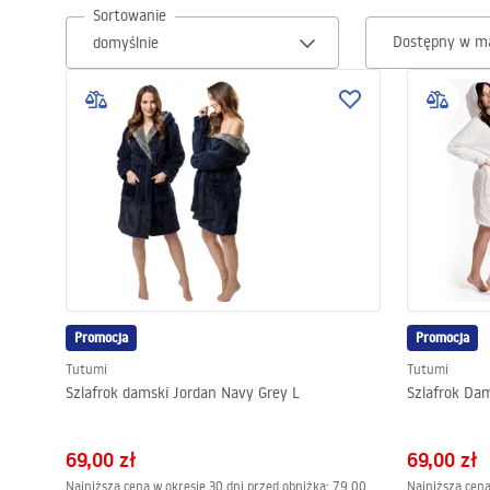
Sortowanie
nich nie tylko komfortowo, ale też modnie. Tę domową garderobę
Dostępny w m
Toalety, ubikacje
Umywalki
Wanny i parawany
Baterie
Natryski
Promocja
Promocja
Kuchnia
Tutumi
Tutumi
Szlafrok damski Jordan Navy Grey L
Szlafrok Da
Akcesoria i meble łazienkowe
69,00 zł
69,00 zł
Najniższa cena w okresie 30 dni przed obniżką:
79,00
Najniższa cena