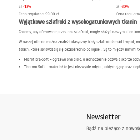
zł
-
13
%
zł
-
30
%
Cena regularna
:
99,00 zł
Cena regularn
Wyjątkowe szlafroki z wysokogatunkowych tkanin
Chcemy, aby oferowane przez nas szlafroki, mogły służyć naszym klientom 
W naszej ofercie można znaleźć klasyczny biały szlafrok damski i męski, 
takich, które sprawdzają się bezpośrednio po kąpieli. Są to między innymi tk
Microfibra-Soft – ogrzewa ona ciało, a jednocześnie pozwala skórze odd
Thermo-Soft – materiał te jest niezwykle miękki, oddychający oraz ciepł
Doskonale wiemy, czym powinien wyróżniać się dobry szlafrok. Gruby i pus
Osobom lubiącym niebanalną garderobę możemy zaproponować takie modele ja
może być też pomysłem na wyjątkowy prezent.
Szlafrok damski – gruby, wykonany ze zwiewnego materiału wykończonego
wykonane w rozmaitej kolorystyce i w wielu fasonach.
Newsletter
Oferujemy odzież, która pod każdym względem została perfekcyjnie przygo
Bądź na bieżąco z nowoś
bogatym asortymentem!