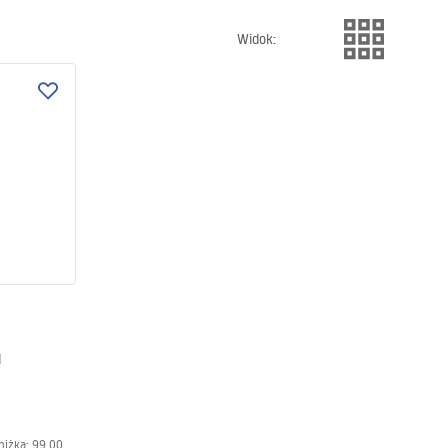
Widok
:
M
niżką:
99,00