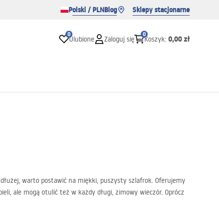
Polski / PLN
Blog
Sklepy stacjonarne
0
0
0,00 zł
Ulubione
Zaloguj się
Koszyk
:
dłużej, warto postawić na miękki, puszysty szlafrok. Oferujemy
eli, ale mogą otulić też w każdy długi, zimowy wieczór. Oprócz
e, kaptury i efektowne aplikacje, sprawiają, że można czuć się w