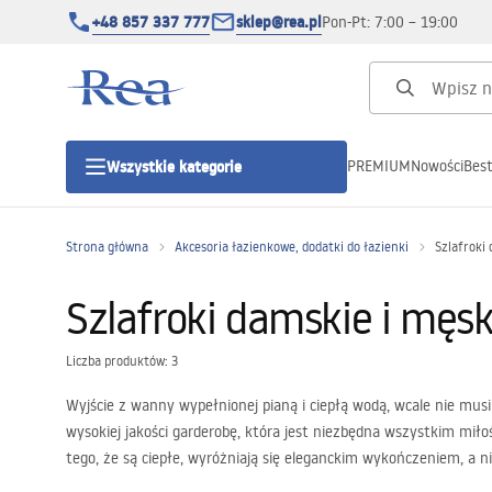
+48 857 337 777
sklep@rea.pl
Pon-Pt: 7:00 – 19:00
PREMIUM
Nowości
Best
Wszystkie kategorie
Kategorie produktowe
Strona główna
Akcesoria łazienkowe, dodatki do łazienki
Szlafroki
Kabiny prysznicowe
Szlafroki damskie i męsk
Drzwi prysznicowe
Liczba produktów: 3
Wyjście z wanny wypełnionej pianą i ciepłą wodą, wcale nie mus
Brodziki prysznicowe
wysokiej jakości garderobę, która jest niezbędna wszystkim miło
tego, że są ciepłe, wyróżniają się eleganckim wykończeniem, a 
Odpływy liniowe
Zarówno szlafrok damski, jak i męski z naszej oferty, to odzież, 