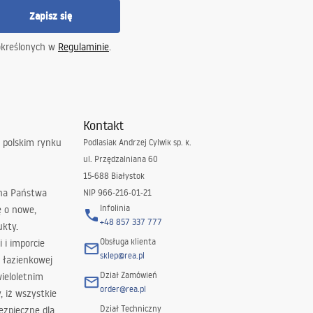
Zapisz się
określonych w
Regulaminie
.
Kontakt
 polskim rynku
Podlasiak Andrzej Cylwik sp. k.
ul. Przędzalniana 60
15-688 Białystok
 na Państwa
NIP 966-216-01-21
Infolinia
ę o nowe,
+48 857 337 777
ukty.
Obsługa klienta
i i imporcie
sklep@rea.pl
 łazienkowej
Dział Zamówień
wieloletnim
order@rea.pl
 iż wszystkie
Dział Techniczny
ezpieczne dla