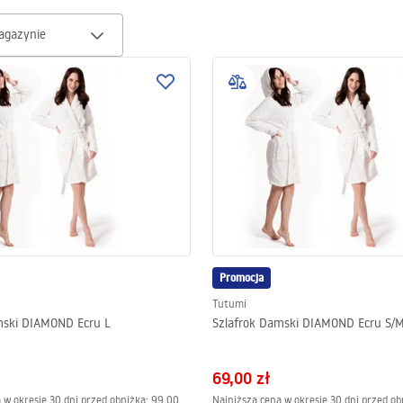
 można szybko pokochać za jej puszystość, miękkość i świetny krój.
agazynie
Promocja
Tutumi
mski DIAMOND Ecru L
Szlafrok Damski DIAMOND Ecru S/
69,00 zł
 w okresie 30 dni przed obniżką:
99,00
Najniższa cena w okresie 30 dni przed ob