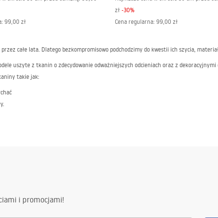
zł
-
30
%
a
:
99,00 zł
Cena regularna
:
99,00 zł
przez całe lata. Dlatego bezkompromisowo podchodzimy do kwestii ich szycia, materia
modele uszyte z tkanin o zdecydowanie odważniejszych odcieniach oraz z dekoracyjnymi 
aniny takie jak:
ychać
y.
zysty materiał to nie wszystko – dbamy o to, aby oferowana przez nasz odzież miała r
k szlafrok męski miś oraz szlafrok damski osiołek. Taka odzież na pewno umili chłod
 koronką czy model z zabawnymi uszami – powinien być obowiązkowym elementem łazie
towana. Przemyślany projekt, komfortowy fason i lekkie, puszyste tkaniny to najwięk
ciami i promocjami!