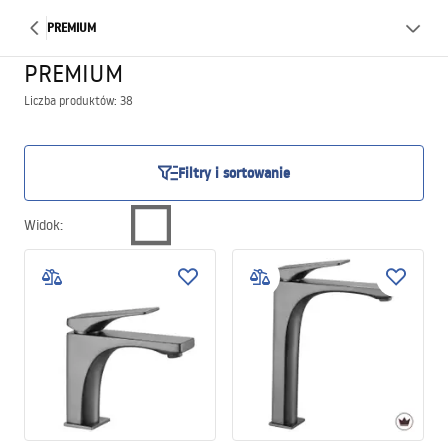
PREMIUM
PREMIUM
Liczba produktów: 38
Filtry i sortowanie
Widok
: