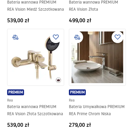
Bateria wannowa PREMIUM
Bateria wannowa PREMIUM
REA Vision Miedź Szczotkowana
REA Vision Złota
539,00 zł
499,00 zł
PREMIUM
PREMIUM
Rea
Rea
Bateria wannowa PREMIUM
Bateria Umywalkowa PREMIUM
REA Vision Złota Szczotkowana
REA Prime Chrom Niska
539,00 zł
279,00 zł