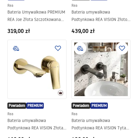
Rea
Rea
Bateria Umywalkowa PREMIUM
Bateria umywalkowa
REA Joe Złota Szczotkowana
Podtynkowa REA VISION Złoto
Niska
szczotkowane + BOX
319,00 zł
439,00 zł
Powiadom
PREMIUM
Powiadom
PREMIUM
Rea
Rea
Bateria umywalkowa
Bateria umywalkowa
Podtynkowa REA VISION Złota +
Podtynkowa REA VISION Tytan
BOX
+ BOX