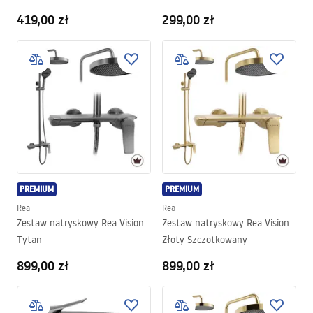
Wysoka
419,00 zł
299,00 zł
PREMIUM
PREMIUM
Rea
Rea
Zestaw natryskowy Rea Vision
Zestaw natryskowy Rea Vision
Tytan
Złoty Szczotkowany
899,00 zł
899,00 zł