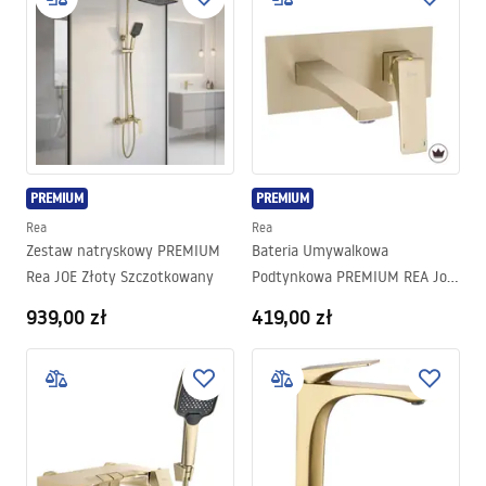
PREMIUM
PREMIUM
Rea
Rea
Zestaw natryskowy PREMIUM
Bateria Umywalkowa
Rea JOE Złoty Szczotkowany
Podtynkowa PREMIUM REA Joe
Złota Szczotkowana
939,00 zł
419,00 zł