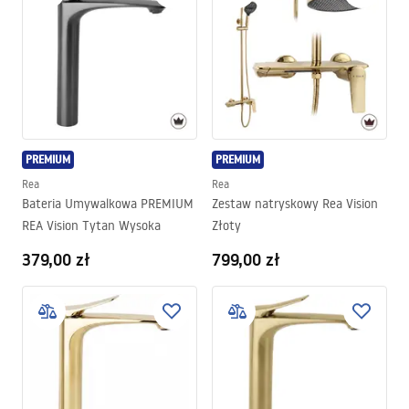
PREMIUM
PREMIUM
Rea
Rea
Bateria Umywalkowa PREMIUM
Zestaw natryskowy Rea Vision
REA Vision Tytan Wysoka
Złoty
379,00 zł
799,00 zł