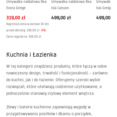
Umywalka nablatowa Rea
Umywalka nablatowa Rea
Umywalka na
Evora Greige
Isla Canyon
Isla Greige
319,00 zł
499,00 zł
499,00 zł
Najniższa cena w okresie 30 dni
przed obniżką:
339,00 zł
-
6
%
Cena regularna
:
339,00 zł
Kuchnia i Łazienka
W tej kategorii znajdziesz produkty, które łączą w sobie
nowoczesny design, trwałość i funkcjonalność – zarówno
do kuchni, jak i do łazienki. Oferujemy szeroki wybór
rozwiązań, które ułatwiają codzienne użytkowanie, a
jednocześnie stanowią stylowy element wnętrza.
Zlewy i baterie kuchenne zapewniają wygodę w
przygotowywaniu posiłków i dbaniu o porządek,