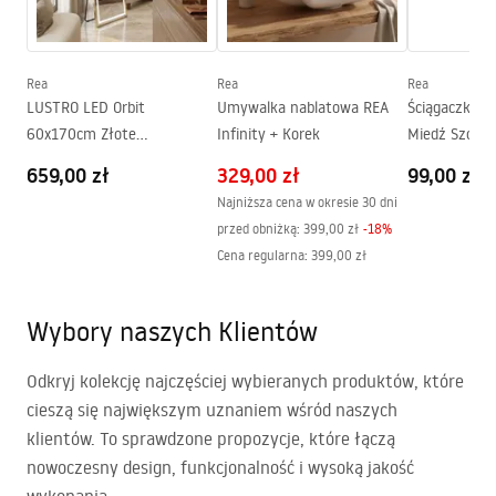
Rea
Rea
Rea
LUSTRO LED Orbit
Umywalka nablatowa REA
Ściągaczka ł
60x170cm Złote
Infinity + Korek
Miedź Szczo
Szczotkowane
659,00 zł
329,00 zł
99,00 zł
Najniższa cena w okresie 30 dni
przed obniżką:
399,00 zł
-
18
%
Cena regularna
:
399,00 zł
Wybory naszych Klientów
Odkryj kolekcję najczęściej wybieranych produktów, które
cieszą się największym uznaniem wśród naszych
klientów. To sprawdzone propozycje, które łączą
nowoczesny design, funkcjonalność i wysoką jakość