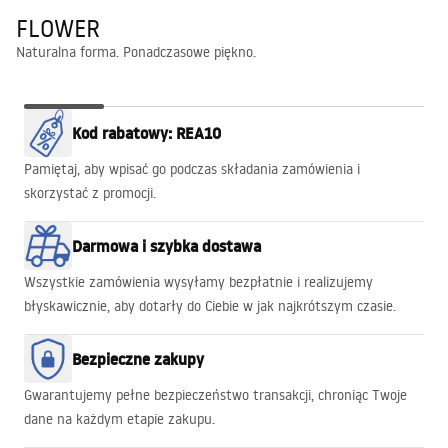
FLOWER
Naturalna forma. Ponadczasowe piękno.
FLOWER
Łazienka w
WALK-IN
WANNY
Babilon Gold
Kod rabatowy: REA10
letnim
HEAVEN
rozkwicie
Pamiętaj, aby wpisać go podczas składania zamówienia i
skorzystać z promocji.
Darmowa i szybka dostawa
Wszystkie zamówienia wysyłamy bezpłatnie i realizujemy
błyskawicznie, aby dotarły do Ciebie w jak najkrótszym czasie.
Bezpieczne zakupy
Gwarantujemy pełne bezpieczeństwo transakcji, chroniąc Twoje
dane na każdym etapie zakupu.