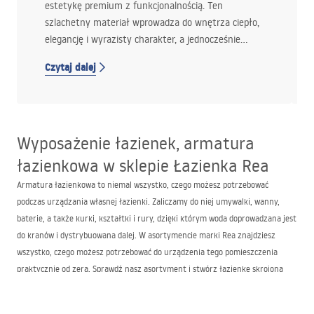
estetykę premium z funkcjonalnością. Ten
szlachetny materiał wprowadza do wnętrza ciepło,
elegancję i wyrazisty charakter, a jednocześnie
pozostaje na tyle uniwersalny, że sprawdza się
Czytaj dalej
zarówno w aranżacjach nowoczesnych, jak i
klasycznych.
Wyposażenie łazienek, armatura
łazienkowa w sklepie Łazienka Rea
Armatura łazienkowa to niemal wszystko, czego możesz potrzebować
podczas urządzania własnej łazienki. Zaliczamy do niej umywalki, wanny,
baterie, a także kurki, kształtki i rury, dzięki którym woda doprowadzana jest
do kranów i dystrybuowana dalej. W asortymencie marki Rea znajdziesz
wszystko, czego możesz potrzebować do urządzenia tego pomieszczenia
praktycznie od zera. Sprawdź nasz asortyment i stwórz łazienkę skrojoną
idealnie do Twoich potrzeb!
Najlepszy sklep z armaturą łazienkową, sanitarną –