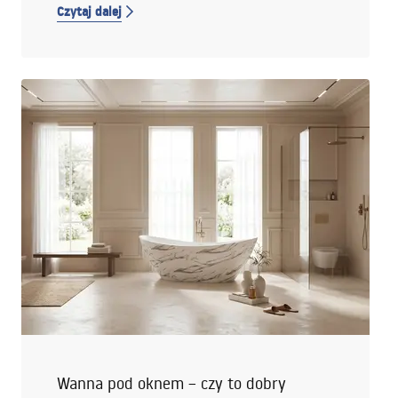
Czytaj dalej
zakasać rękawy. Poniżej znajdziesz prosty poradnik,
który przeprowadzi Cię przez naprawę przełącznika
w baterii wannowej – krok po kroku i bez paniki.
Sprawdź też, jak działa przełącznik w baterii
wannowej starego typu i jakie są najczęstsze
objawy jego uszkodzeń.
Wanna pod oknem – czy to dobry