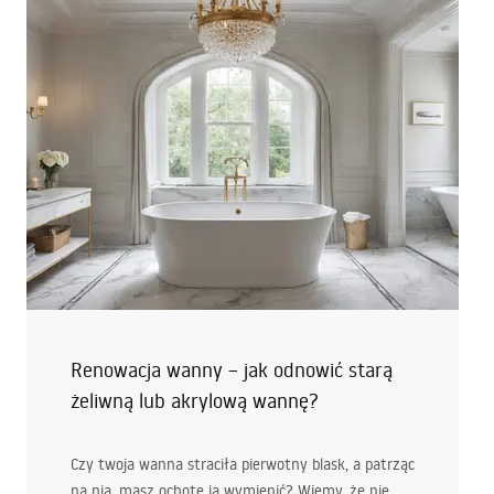
Renowacja wanny – jak odnowić starą
żeliwną lub akrylową wannę?
Czy twoja wanna straciła pierwotny blask, a patrząc
na nią, masz ochotę ją wymienić? Wiemy, że nie