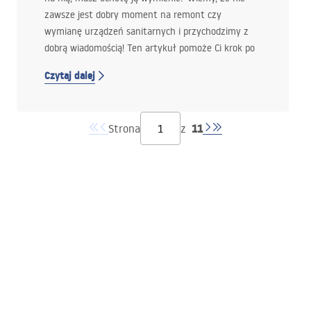
zawsze jest dobry moment na remont czy
wymianę urządzeń sanitarnych i przychodzimy z
dobrą wiadomością! Ten artykuł pomoże Ci krok po
kroku odnowić wannę żeliwną lub akrylową, jeśli jej
Czytaj dalej
powierzchnia jest porysowana, zmatowiała albo
przebarwiona. Z tego artykułu dowiesz się:
czy renowacja wanny naprawdę się opłaca,
11
Strona
z
jak przygotować powierzchnię,
jakie materiały wybrać,
jak pomalować wannę samodzielnie,
jak dbać o nią po odnowieniu, aby efekt
utrzymał się jak najdłużej.