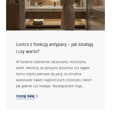
Lustra z funkcją antypary – jak działają
i czy warto?
W łazience codziennie zaczynamy i kończymy
dzień. Niestety, po gorącym prysznicu czy kąpieli
lustro często pokrywa się parą, co utrudnia
wykonanie nawet najprostszych czynności, takich
jak golenie czy makijaż. Rozwiązaniem tego
problemu są lustra z funkcją antypary. Jak działają i
Czytaj dalej
czy rzeczywiście warto w nie zainwestować?
Sprawdźmy.