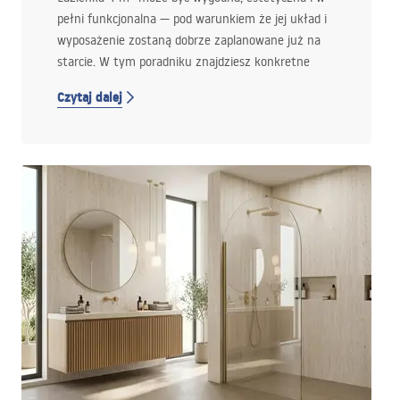
pełni funkcjonalna — pod warunkiem że jej układ i
wyposażenie zostaną dobrze zaplanowane już na
starcie. W tym poradniku znajdziesz konkretne
rozwiązania, które pomagają zmieścić prysznic,
Czytaj dalej
wannę lub pralkę na niewielkim metrażu bez
efektu ciasnoty i bez kosztownych błędów na
etapie remontu.
Z tego artykułu dowiesz się:
czy da się urządzić funkcjonalną łazienkę 4 m²
bez rezygnowania z wygody i estetyki,
jak zaplanować układ małej łazienki, aby nie
tracić cennej przestrzeni,
kiedy lepiej sprawdzi się prysznic, a kiedy wanna
na niewielkim metrażu,
jak wkomponować pralkę w łazience 4 m², bez
efektu ciasnoty,
jakie rozwiązania naprawdę działają w małej
łazience, od armatury po zabudowy