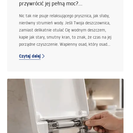
przywrócić jej pełną moc?
Podpowiadamy!
Nic tak nie psuje relaksującego prysznica, jak słaby,
nierówny strumień wody. Jeśli Twoja deszczownica,
zamiast delikatnie otulać Cię wodnym deszczem,
kapie jak stary, smutny kran, to znak, że czas na jej
porządne czyszczenie. Wapienny osad, który osadza
się na dyszach, to najczęstszy wróg Twojej łazienki.
Czytaj dalej
Na szczęście możesz go łatwo pokonać!
Podpowiemy Ci jak odkamienić deszczownicę, by
znów działała jak nowa. Zajrzyj niżej!