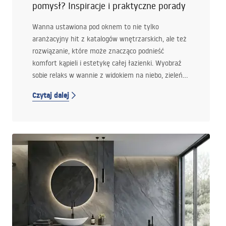
pomysł? Inspiracje i praktyczne porady
Wanna ustawiona pod oknem to nie tylko
aranżacyjny hit z katalogów wnętrzarskich, ale też
rozwiązanie, które może znacząco podnieść
komfort kąpieli i estetykę całej łazienki. Wyobraź
sobie relaks w wannie z widokiem na niebo, zieleń
ogrodu lub miasto – brzmi jak marzenie? Sprawdź,
Czytaj dalej
czy wanna pod oknem w łazience to dobry wybór
także dla ciebie i na co warto zwrócić uwagę przy jej
planowaniu.