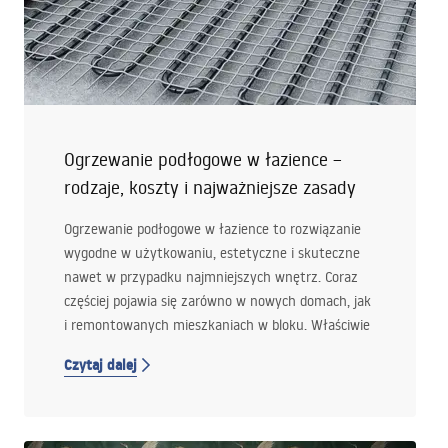
Ogrzewanie podłogowe w łazience –
rodzaje, koszty i najważniejsze zasady
Ogrzewanie podłogowe w łazience to rozwiązanie
wygodne w użytkowaniu, estetyczne i skuteczne
nawet w przypadku najmniejszych wnętrz. Coraz
częściej pojawia się zarówno w nowych domach, jak
i remontowanych mieszkaniach w bloku. Właściwie
dobrany system podłogówki potrafi znacząco
Czytaj dalej
podnieść komfort codziennego korzystania z
łazienki.
Przeczytaj artykuł, a dowiesz się, jakie są rodzaje
ogrzewania podłogowego, ile kosztuje jego montaż i