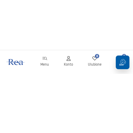
0
0
Menu
Konto
Ulubione
Koszyk
Newsletter
Bądź na bieżąco z nowościami i promocjami!