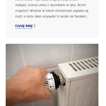
makijaż, trzecia czeka z ręcznikiem w ręku. Brzmi
znajomo? Właśnie w takich momentach pojawia się
myśl: a może dwie umywalki to wcale nie fanaberia,
tylko realne rozwiązanie codziennych łazienkowych
Czytaj dalej
potyczek?