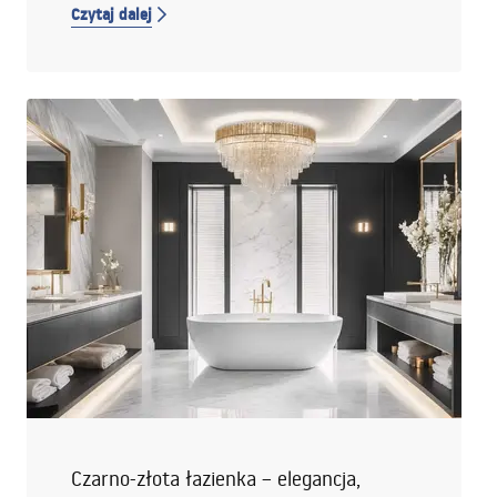
Czytaj dalej
ceramikę, by stworzyć spójną łazienkę inspirowaną
tym odcieniem złamanej bieli.
Czarno-złota łazienka – elegancja,