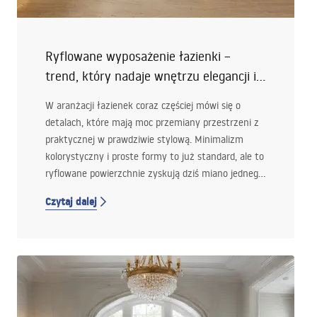
Ryflowane wyposażenie łazienki –
trend, który nadaje wnętrzu elegancji i
głębi
W aranżacji łazienek coraz częściej mówi się o
detalach, które mają moc przemiany przestrzeni z
praktycznej w prawdziwie stylową. Minimalizm
kolorystyczny i proste formy to już standard, ale to
ryflowane powierzchnie zyskują dziś miano jednego
z najciekawszych trendów wnętrzarskich. Dzięki
Czytaj dalej
subtelnej strukturze potrafią dodać łazience
elegancji i optycznej głębi bez potrzeby stosowania
intensywnych kolorów czy wzorów.