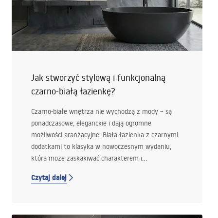
Jak stworzyć stylową i funkcjonalną
czarno-białą łazienkę?
Czarno-białe wnętrza nie wychodzą z mody – są
ponadczasowe, eleganckie i dają ogromne
możliwości aranżacyjne. Biała łazienka z czarnymi
dodatkami to klasyka w nowoczesnym wydaniu,
która może zaskakiwać charakterem i
funkcjonalnością. Jeśli szukasz pomysłu na
Czytaj dalej
przestrzeń, która będzie jednocześnie stylowa,
minimalistyczna i praktyczna, ten duet
kolorystyczny sprawdzi się idealnie. Podpowiadamy,
jak stworzyć harmonijną i efektowną łazienkę, w