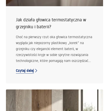
Jak działa głowica termostatyczna w
grzejniku i baterii?
Choć na pierwszy rzut oka głowica termostatyczna
wygląda jak niepozorny plastikowy „korek” na
grzejniku czy elegancki element baterii, w
rzeczywistości kryje w sobie sprytne rozwiązania
technologiczne, które pomagają nam oszczędzać
energię, dbać o komfort i… portfel. Jeśli
Czytaj dalej
zastanawiasz się, jak właściwie działa ta mała, a
jednak kluczowa część domowej instalacji, ten
poradnik jest dla Ciebie.