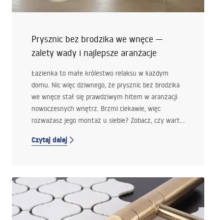
podtynkowe,
ile może kosztować urządzenie łazienki 4 m² w
różnych standardach wykończenia.
Prysznic bez brodzika we wnęce —
zalety wady i najlepsze aranżacje
Łazienka to małe królestwo relaksu w każdym
domu. Nic więc dziwnego, że prysznic bez brodzika
we wnęce stał się prawdziwym hitem w aranżacji
nowoczesnych wnętrz. Brzmi ciekawie, więc
rozważasz jego montaż u siebie? Zobacz, czy warto
zafundować sobie to rozwiązanie i jak urządzić
Czytaj dalej
wymarzoną przestrzeń kąpielową!