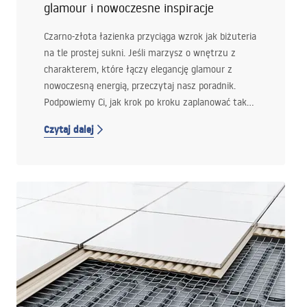
glamour i nowoczesne inspiracje
Czarno-złota łazienka przyciąga wzrok jak biżuteria
na tle prostej sukni. Jeśli marzysz o wnętrzu z
charakterem, które łączy elegancję glamour z
nowoczesną energią, przeczytaj nasz poradnik.
Podpowiemy Ci, jak krok po kroku zaplanować taką
aranżację, jak zestawić ze sobą mocne akcenty oraz
Czytaj dalej
jak dobrać wyposażenie z oferty Łazienka Rea.