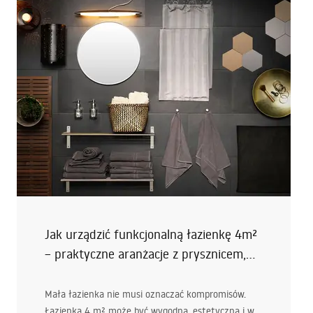
której kontrast gra pierwsze skrzypce, ale nie
przytłacza.
Jak urządzić funkcjonalną łazienkę 4m²
– praktyczne aranżacje z prysznicem,
wanną i pralką
Mała łazienka nie musi oznaczać kompromisów.
Łazienka 4 m² może być wygodna, estetyczna i w