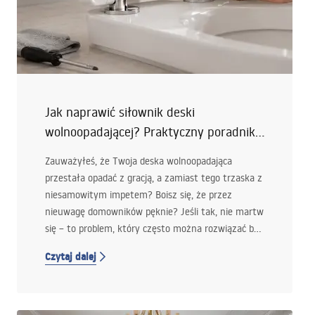
Jak naprawić siłownik deski
wolnoopadającej? Praktyczny poradnik
dla każdego
Zauważyłeś, że Twoja deska wolnoopadająca
przestała opadać z gracją, a zamiast tego trzaska z
niesamowitym impetem? Boisz się, że przez
nieuwagę domowników pęknie? Jeśli tak, nie martw
się – to problem, który często można rozwiązać bez
konieczności wymiany całej deski. W tym artykule
Czytaj dalej
pokażemy Ci krok po kroku, jak naprawić deskę
wolnoopadającą, aby znów działała płynnie i cicho.