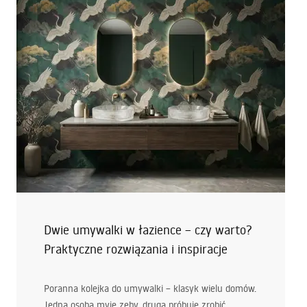
jak zastosować je bezpiecznie także w strefie
prysznicowej. Wyjaśnimy, gdzie można układać
podłogówkę, a które miejsca wymagają zachowania
szczególnej ostrożności. Rozwiejemy również
najczęstsze wątpliwości, dzięki czemu łatwiej
podejmiesz właściwą decyzję.
Grafika wygenerowana przez AI
Dwie umywalki w łazience – czy warto?
Praktyczne rozwiązania i inspiracje
Poranna kolejka do umywalki – klasyk wielu domów.
Jedna osoba myje zęby, druga próbuje zrobić