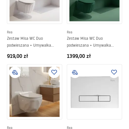
Rea
Rea
Zestaw Misa WC Duo
Zestaw Misa WC Duo
podwieszana + Umywalka
podwieszana + Umywalka
nablatowa Rea Duo White
nablatowa Rea Duo Matcha
919,00 zł
1399,00 zł
Matt
Rea
Rea