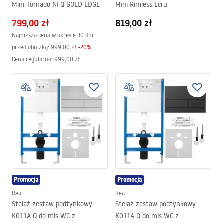
Mini Tornado NFQ GOLD EDGE
Mini Rimless Ecru
799,00 zł
819,00 zł
Najniższa cena w okresie 30 dni
przed obniżką:
999,00 zł
-
20
%
Cena regularna
:
999,00 zł
Promocja
Promocja
Rea
Rea
Stelaż zestaw podtynkowy
Stelaż zestaw podtynkowy
K011A-Q do mis WC z
K011A-Q do mis WC z