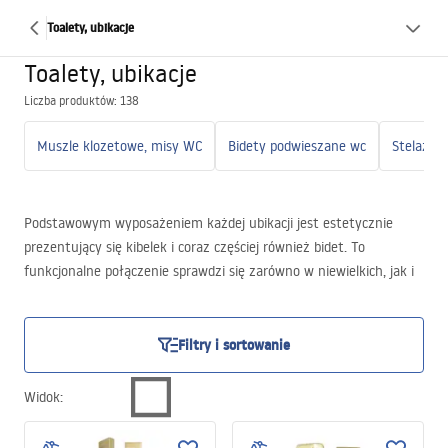
Toalety, ubikacje
Toalety, ubikacje
Liczba produktów: 138
Muszle klozetowe, misy WC
Bidety podwieszane wc
Stelaże 
Podstawowym wyposażeniem każdej ubikacji jest estetycznie
prezentujący się kibelek i coraz częściej również bidet. To
funkcjonalne połączenie sprawdzi się zarówno w niewielkich, jak i
przestronnych pomieszczeniach. Bidet pozwala utrzymać higienę
intymną, a do tego ładnie wygląda. W naszej ofercie można
znaleźć zestawy składające się z obu, idealnie dopasowanych do
Filtry i sortowanie
siebie elementów. To zatem świetny wybór dla każdej osoby, której
marzy się stylowa toaleta, w 100% spełniająca swoje funkcje.
Widok
:
Oferowane przez nas sanitariaty różnią się typem konstrukcji oraz
sposobem wykończenia, dzięki czemu można bez problemu