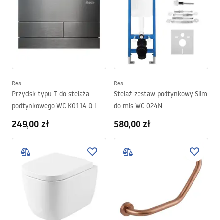
Rea
Rea
Przycisk typu T do stelaża
Stelaż zestaw podtynkowy Slim
podtynkowego WC K011A-Q i
do mis WC 024N
Slim 024N Tytan
249,00 zł
580,00 zł