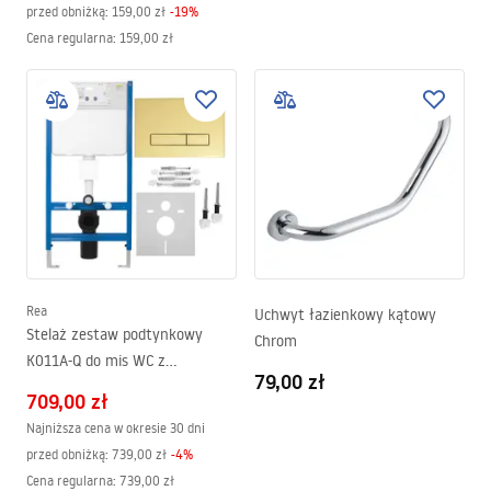
przed obniżką:
159,00 zł
-
19
%
Cena regularna
:
159,00 zł
Rea
Uchwyt łazienkowy kątowy
Stelaż zestaw podtynkowy
Chrom
K011A-Q do mis WC z
79,00 zł
przyciskiem HD Złoty
709,00 zł
Najniższa cena w okresie 30 dni
przed obniżką:
739,00 zł
-
4
%
Cena regularna
:
739,00 zł