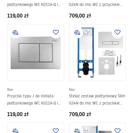
podtynkowego WC K011A-Q i
024N do mis WC z przyciskiem
Slim 024N Tytan
HD Złoty
119,00 zł
709,00 zł
Rea
Rea
Przycisk typu J do stelaża
Stelaż zestaw podtynkowy Slim
podtynkowego WC K011A-Q i
024N do mis WC z przyciskiem
Slim 024N Satin
HD Chrom
119,00 zł
709,00 zł