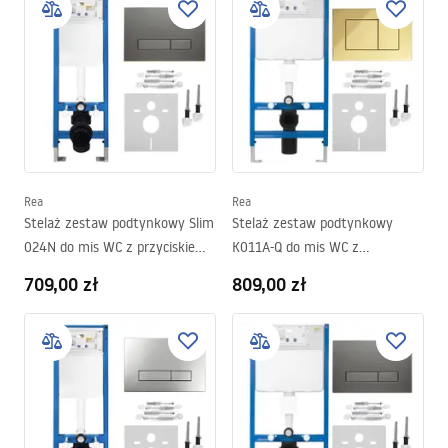
Rea
Rea
Stelaż zestaw podtynkowy Slim
Stelaż zestaw podtynkowy
024N do mis WC z przyciskiem
K011A-Q do mis WC z
HD Tytan
przyciskiem J Złoty
709,00 zł
809,00 zł