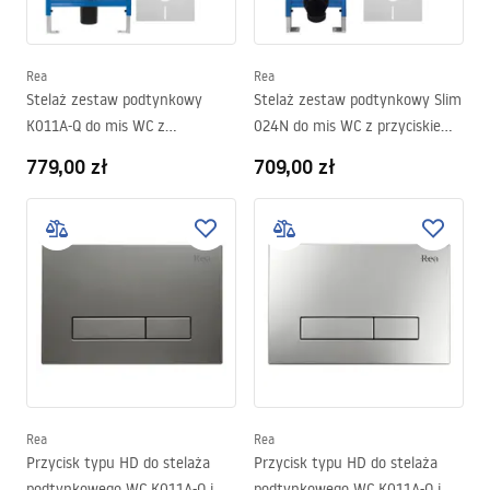
Rea
Rea
Stelaż zestaw podtynkowy
Stelaż zestaw podtynkowy Slim
K011A-Q do mis WC z
024N do mis WC z przyciskiem
przyciskiem HD Satin
HD Czarny
779,00 zł
709,00 zł
Rea
Rea
Przycisk typu HD do stelaża
Przycisk typu HD do stelaża
podtynkowego WC K011A-Q i
podtynkowego WC K011A-Q i