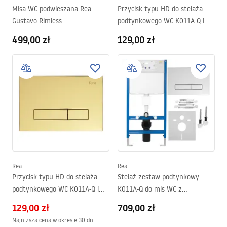
Misa WC podwieszana Rea
Przycisk typu HD do stelaża
Gustavo Rimless
podtynkowego WC K011A-Q i
Slim 024N Chrom
499,00 zł
129,00 zł
Rea
Rea
Przycisk typu HD do stelaża
Stelaż zestaw podtynkowy
podtynkowego WC K011A-Q i
K011A-Q do mis WC z
Slim 024N Złoty
przyciskiem HD Chrom
129,00 zł
709,00 zł
Najniższa cena w okresie 30 dni