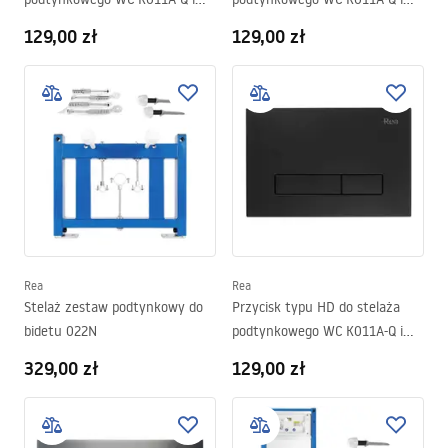
Slim 024N Tytan
Slim 024N Satin
129,00 zł
129,00 zł
Rea
Rea
Stelaż zestaw podtynkowy do
Przycisk typu HD do stelaża
bidetu 022N
podtynkowego WC K011A-Q i
Slim 024N Czarny
329,00 zł
129,00 zł