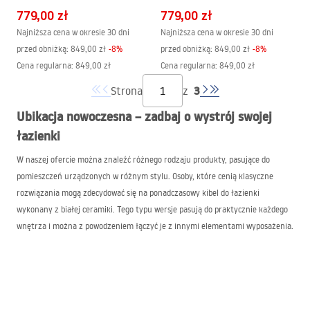
przyciskiem T Stal
przyciskiem T Czarny Mat
779,00 zł
779,00 zł
Szczotkowana
Najniższa cena w okresie 30 dni
Najniższa cena w okresie 30 dni
przed obniżką:
849,00 zł
-
8
%
przed obniżką:
849,00 zł
-
8
%
Cena regularna
:
849,00 zł
Cena regularna
:
849,00 zł
3
Strona
z
Ubikacja nowoczesna – zadbaj o wystrój swojej
łazienki
W naszej ofercie można znaleźć różnego rodzaju produkty, pasujące do
pomieszczeń urządzonych w różnym stylu. Osoby, które cenią klasyczne
rozwiązania mogą zdecydować się na ponadczasowy kibel do łazienki
wykonany z białej ceramiki. Tego typu wersje pasują do praktycznie każdego
wnętrza i można z powodzeniem łączyć je z innymi elementami wyposażenia.
Podwieszana miska WC wykończona śnieżnobiałym połyskiem sprawia, że
wnętrze prezentuje się higienicznie i czysto. Takie toalety łazienkowe są
szczególnie polecane osobom, które chcą stworzyć osobne pomieszczenie dla
gości.