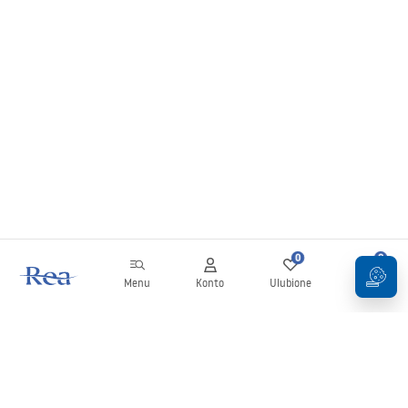
0
0
Menu
Konto
Ulubione
Koszyk
Newsletter
Bądź na bieżąco z nowościami i promocjami!