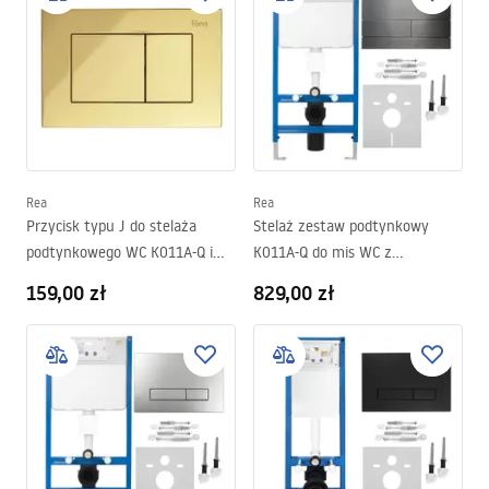
Rea
Rea
Przycisk typu J do stelaża
Stelaż zestaw podtynkowy
podtynkowego WC K011A-Q i
K011A-Q do mis WC z
Slim 024N Złoty
przyciskiem T Tytan
159,00 zł
829,00 zł