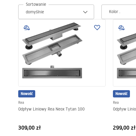
Sortowanie
Kolor .
Toalety, ubikacje
Umywalki
Wanny i parawany
Baterie
Natryski
Nowość
Nowość
Kuchnia
Rea
Rea
Odpływ Liniowy Rea Neox Tytan 100
Odpływ Lini
Akcesoria i meble łazienkowe
309,00 zł
299,00 zł