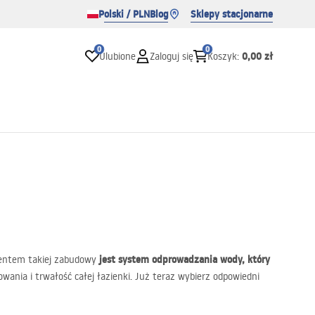
Polski / PLN
Blog
Sklepy stacjonarne
0
0
0,00 zł
Ulubione
Zaloguj się
Koszyk
:
jest system odprowadzania wody, który
ementem takiej zabudowy
nia i trwałość całej łazienki. Już teraz wybierz odpowiedni