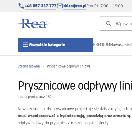
+48 857 337 777
sklep@rea.pl
Pon-Pt: 7:00 – 19:00
PREMIUM
Nowości
Best
Wszystkie kategorie
Kategorie produktowe
Strona główna
Prysznicowe odpływy liniowe
Kabiny prysznicowe
Prysznicowe odpływy lin
Drzwi prysznicowe
Liczba produktów: 162
Nowoczesne strefy prysznicowe projektuje się dziś z myślą o f
Brodziki prysznicowe
musi współpracować z hydroizolacją, posadzką oraz armaturą.
odpływ liniowy do prysznica z naszej bogatej oferty!
Odpływy liniowe