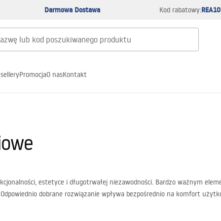
Darmowa Dostawa
REA10
Kod rabatowy:
sellery
Promocja
O nas
Kontakt
iowe
unkcjonalności, estetyce i długotrwałej niezawodności. Bardzo ważnym el
Odpowiednio dobrane rozwiązanie wpływa bezpośrednio na komfort użytkowa