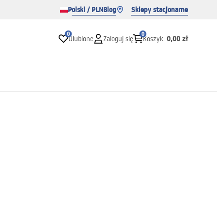
Polski / PLN
Blog
Sklepy stacjonarne
0
0
0,00 zł
Ulubione
Zaloguj się
Koszyk
: