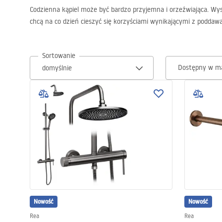
Codzienna kąpiel może być bardzo przyjemna i orzeźwiająca. Wyst
chcą na co dzień cieszyć się korzyściami wynikającymi z podda
Toalety, ubikacje
Umywalki
Sortowanie
Dostępny w m
Wanny i parawany
Baterie
Natryski
Kuchnia
Akcesoria i meble łazienkowe
Nowość
Nowość
Rea
Rea