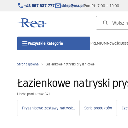
+48 857 337 777
sklep@rea.pl
Pon-Pt: 7:00 – 19:00
PREMIUM
Nowości
Best
Wszystkie kategorie
Kategorie produktowe
Strona główna
Łazienkowe natryski prysznicowe
Kabiny prysznicowe
Łazienkowe natryski pr
Drzwi prysznicowe
Liczba produktów: 341
Prysznicowe zestawy natryskowe
Serie produktów
Brodziki prysznicowe
Odpływy liniowe