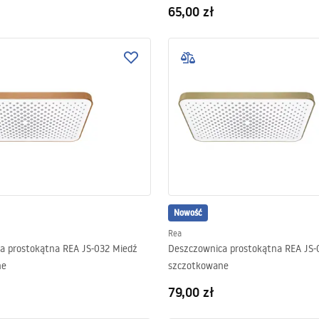
65,00 zł
Nowość
Rea
a prostokątna REA JS-032 Miedź
Deszczownica prostokątna REA JS-
ne
szczotkowane
79,00 zł