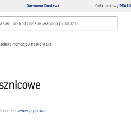
Darmowa Dostawa
REA10
Kod rabatowy:
sellery
Promocja
O nas
Kontakt
ysznicowe
Części do zestawów prysznicowych