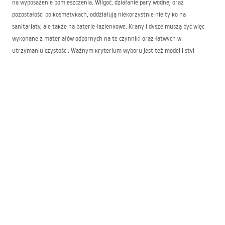
na wyposażenie pomieszczenia. Wilgoć, działanie pary wodnej oraz
pozostałości po kosmetykach, oddziałują niekorzystnie nie tylko na
sanitariaty, ale także na baterie łazienkowe. Krany i dysze muszą być więc
wykonane z materiałów odpornych na te czynniki oraz łatwych w
utrzymaniu czystości. Ważnym kryterium wyboru jest też model i styl
wykończenia baterii do łazienki, aby wkomponowały się do charakteru
aranżacji wnętrza. W asortymencie naszego sklepu internetowego znajdziesz
baterie łazienkowe różnego typu:
w klasycznej wersji z odkręcanymi kurkami,
nowoczesne z ceramiczną głowicą,
zestawy baterii łazienkowych pod natrysk,
krany do umywalek o różnych wysokościach i wielkościach,
dysze i deszczownice prysznicowe,
armaturę do wanny,
baterie do bidetów.
Poszczególne modele dostępne są w różnych wersjach kolorystycznych.
Mamy krany łazienkowe srebrne, a także czarne, złote czy w odcieniu rose
gold. Obok klasycznych i nowoczesnych modeli baterii łazienkowych, ciekawą