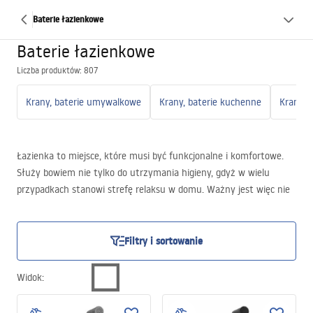
Baterie łazienkowe
Baterie łazienkowe
Liczba produktów: 807
Krany, baterie umywalkowe
Krany, baterie kuchenne
Łazienka to miejsce, które musi być funkcjonalne i komfortowe.
Służy bowiem nie tylko do utrzymania higieny, gdyż w wielu
przypadkach stanowi strefę relaksu w domu. Ważny jest więc nie
tylko wybór sanitariatów i dodatkowego wyposażenia, ale także
odpowiednie dopasowanie baterii łazienkowych. Armatura wpływa
nie tylko na wygodę użytkową, ale także odgrywa bardzo ważną
Filtry i sortowanie
funkcję w dopełnieniu estetyki wnętrza.
Widok
: