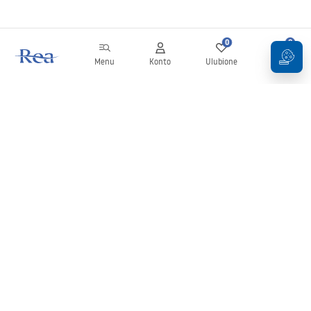
0
0
Menu
Konto
Ulubione
Koszyk
Newsletter
Bądź na bieżąco z nowościami i promocjami!
Zapisz się
Wprowadzając i zatwierdzając swoje dane wyrażasz zgodę na
otrzymywanie newslettera na zasadach określonych w
Regulaminie
.