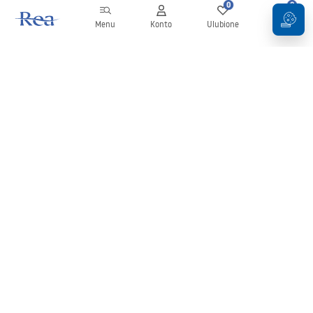
0
0
Menu
Konto
Ulubione
Koszyk
Newsletter
Bądź na bieżąco z nowościami i promocjami!
Zapisz się
Wprowadzając i zatwierdzając swoje dane wyrażasz zgodę na
otrzymywanie newslettera na zasadach określonych w
Regulaminie
.