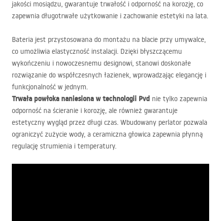
jakości mosiądzu, gwarantuje trwałość i odporność na korozję, co
zapewnia długotrwałe użytkowanie i zachowanie estetyki na lata.
Bateria jest przystosowana do montażu na blacie przy umywalce,
co umożliwia elastyczność instalacji. Dzięki błyszczącemu
wykończeniu i nowoczesnemu designowi, stanowi doskonałe
rozwiązanie do współczesnych łazienek, wprowadzając elegancję i
funkcjonalność w jednym.
Trwała powłoka naniesiona w technologii Pvd
nie tylko zapewnia
odporność na ścieranie i korozję, ale również gwarantuje
estetyczny wygląd przez długi czas. Wbudowany perlator pozwala
ograniczyć zużycie wody, a ceramiczna głowica zapewnia płynną
regulację strumienia i temperatury.