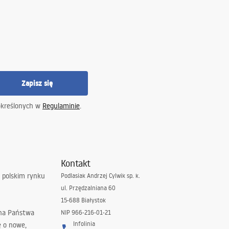
Zapisz się
określonych w
Regulaminie
.
Kontakt
 polskim rynku
Podlasiak Andrzej Cylwik sp. k.
ul. Przędzalniana 60
15-688 Białystok
 na Państwa
NIP 966-216-01-21
Infolinia
ę o nowe,