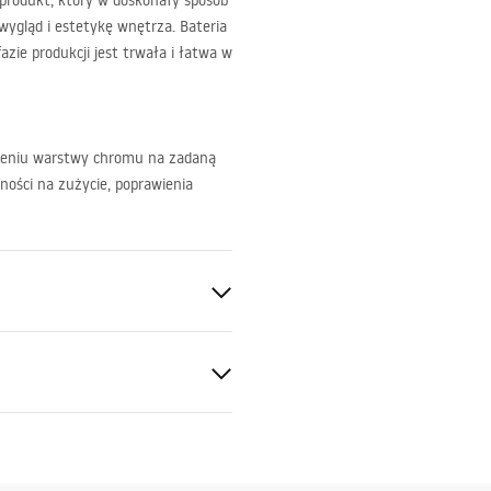
 produkt, który w doskonały sposób
ygląd i estetykę wnętrza. Bateria
zie produkcji jest trwała i łatwa w
szeniu warstwy chromu na zadaną
ności na zużycie, poprawienia
a
ukcja montażu
.pdf