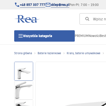
+48 857 337 777
sklep@rea.pl
Pon-Pt: 7:00 – 19:00
PREMIUM
Nowości
Best
Wszystkie kategorie
Kategorie produktowe
Strona główna
Baterie łazienkowe
Krany, baterie umywalkowe
Kabiny prysznicowe
Drzwi prysznicowe
Brodziki prysznicowe
Odpływy liniowe