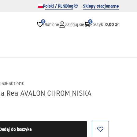
Polski / PLN
Blog
Sklepy stacjonarne
0
0
0,00 zł
Ulubione
Zaloguj się
Koszyk
:
06366012310
wa Rea AVALON CHROM NISKA
Dodaj do koszyka