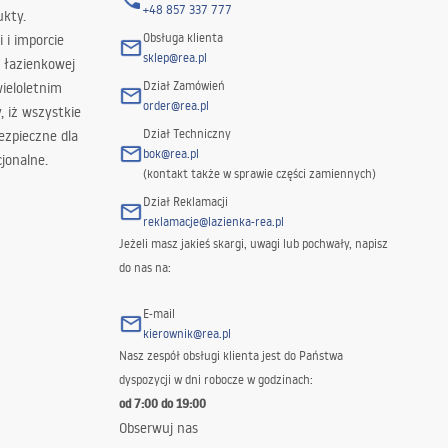
+48 857 337 777
ukty.
Obsługa klienta
i i imporcie
sklep@rea.pl
 łazienkowej
Dział Zamówień
wieloletnim
order@rea.pl
 iż wszystkie
Dział Techniczny
ezpieczne dla
bok@rea.pl
jonalne.
(kontakt także w sprawie części zamiennych)
Dział Reklamacji
reklamacje@lazienka-rea.pl
Jeżeli masz jakieś skargi, uwagi lub pochwały, napisz
do nas na:
E-mail
kierownik@rea.pl
Nasz zespół obsługi klienta jest do Państwa
dyspozycji w dni robocze w godzinach:
od 7:00 do 19:00
Obserwuj nas