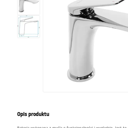
Toalety, ubikacje
Umywalki
Wanny i parawany
Baterie
Natryski
Kuchnia
Akcesoria i meble łazienkowe
Opis produktu