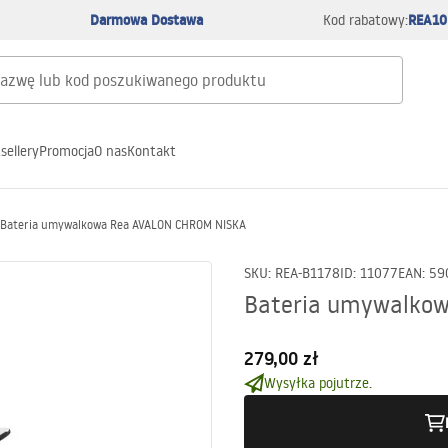
Darmowa Dostawa
REA10
Kod rabatowy:
sellery
Promocja
O nas
Kontakt
Bateria umywalkowa Rea AVALON CHROM NISKA
SKU
:
REA-B1178
ID
:
11077
EAN
:
59
Bateria umywalko
279,00 zł
Wysyłka pojutrze.