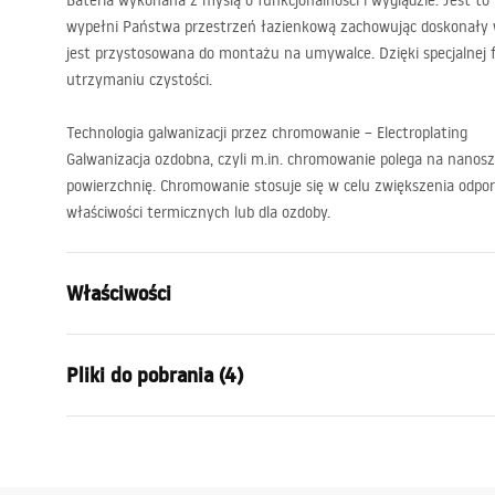
Bateria wykonana z myślą o funkcjonalności i wyglądzie. Jest to
wypełni Państwa przestrzeń łazienkową zachowując doskonały w
jest przystosowana do montażu na umywalce. Dzięki specjalnej fa
utrzymaniu czystości.
Technologia galwanizacji przez chromowanie – Electroplating
Galwanizacja ozdobna, czyli m.in. chromowanie polega na nano
powierzchnię. Chromowanie stosuje się w celu zwiększenia odpor
właściwości termicznych lub dla ozdoby.
Właściwości
Typ baterii:
Umywalkow
Pliki do pobrania (4)
Sposób montażu:
Stojący
Kolor:
Chrom
Warunki gwarancji
Rodzaj wylewki:
Stała
Instr
Warranty_Terms_and_Conditions_
faucet
Materiał:
Mosiądz