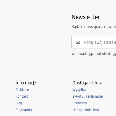
Faucets_-_5.pdf
Zasięg wylewki:
110
mm
Newsletter
Wysokość (mm):
165
mm
Informacje o
Pielę
Powłoka:
Chrome plat
bezpieczeństwie
Bądź na bieżąco z nowoś
Pieleg
Safety_Information_Faucets.pdf
Średnica podłączenia:
3/8 cala
Gwarancja
5 lat
Wprowadzając i zatwierdzaj
Informacje
Obsługa klienta
O sklepie
Wysyłka
Kontakt
Zwroty i reklamacje
Blog
Płatności
Regulamin
Usługa wniesienia