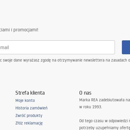
gnacja
ing
ciami i promocjami!
nacja.pdf
ąc swoje dane wyrażasz zgodę na otrzymywanie newslettera na zasadach 
Strefa klienta
O nas
Marka REA zadebiutowała na
Moje konto
w roku 1993.
Historia zamówień
Zwróć produkty
Od tego czasu w odpowiedzi
Złóż reklamację
potrzeby uzupełniamy ofert