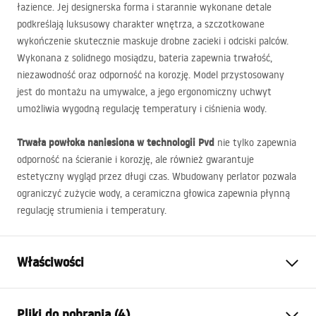
łazience. Jej designerska forma i starannie wykonane detale
podkreślają luksusowy charakter wnętrza, a szczotkowane
wykończenie skutecznie maskuje drobne zacieki i odciski palców.
Wykonana z solidnego mosiądzu, bateria zapewnia trwałość,
niezawodność oraz odporność na korozję. Model przystosowany
jest do montażu na umywalce, a jego ergonomiczny uchwyt
umożliwia wygodną regulację temperatury i ciśnienia wody.
Trwała powłoka naniesiona w technologii Pvd
nie tylko zapewnia
odporność na ścieranie i korozję, ale również gwarantuje
estetyczny wygląd przez długi czas. Wbudowany perlator pozwala
ograniczyć zużycie wody, a ceramiczna głowica zapewnia płynną
regulację strumienia i temperatury.
Właściwości
Typ baterii:
Umywalkowa
Pliki do pobrania (4)