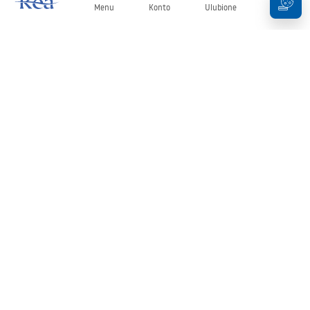
Menu
Konto
Ulubione
Koszyk
Newsletter
Bądź na bieżąco z nowościami i promocjami!
Zapisz się
Wprowadzając i zatwierdzając swoje dane wyrażasz zgodę na
otrzymywanie newslettera na zasadach określonych w
Regulaminie
.