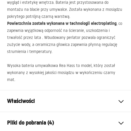
wygląd i estetykę wnętrza. Bateria jest przystosowana do
montażu na blacie przy umywalce. Została wykonana z mosiądzu
pokrytego potrójną czarną warstwą.
Powierzchnia została wykonana w technologii electroplating
, co
zapewnia wyjątkową odporność na ścieranie, uszkodzenia i
trwałość przez lata . Wbudowany perlator pozwala ograniczyć
zużycie wody, a ceramiczna głowica zapewnia płynną regulację
strumienia i temperatury.
Wysoka bateria umywalkowa Rea Hass to model, który został
wykonany z wysokiej jakości mosiądzu w wykończeniu czarny
mat.
Właściwości
Typ baterii:
Umywalkowa
Pliki do pobrania (4)
Sposób montażu:
Stojący