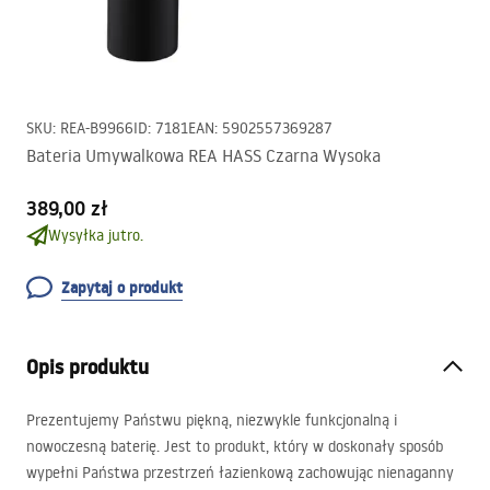
SKU
:
REA-B9966
ID
:
7181
EAN
:
5902557369287
Bateria Umywalkowa REA HASS Czarna Wysoka
389,00 zł
Wysyłka jutro.
Zapytaj o produkt
Opis produktu
Prezentujemy Państwu piękną, niezwykle funkcjonalną i
nowoczesną baterię. Jest to produkt, który w doskonały sposób
wypełni Państwa przestrzeń łazienkową zachowując nienaganny