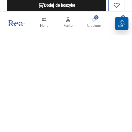
Dodaj do koszyka
0
0
Menu
Konto
Ulubione
Koszyk
Newsletter
Bądź na bieżąco z nowościami i promocjami!
Zapisz się
Wprowadzając i zatwierdzając swoje dane wyrażasz zgodę na
otrzymywanie newslettera na zasadach określonych w
Regulaminie
.