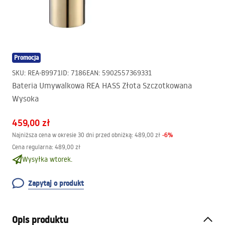
Promocja
SKU
:
REA-B9971
ID
:
7186
EAN
:
5902557369331
Bateria Umywalkowa REA HASS Złota Szczotkowana
Wysoka
459,00 zł
-
6
%
Najniższa cena w okresie 30 dni przed obniżką:
489,00 zł
Cena regularna
:
489,00 zł
Wysyłka wtorek.
Zapytaj o produkt
Opis produktu