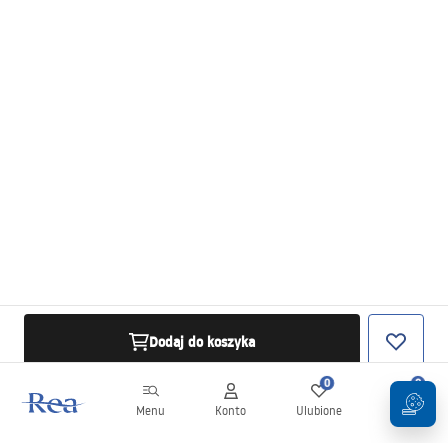
Dodaj do koszyka
0
0
Menu
Konto
Ulubione
Koszyk