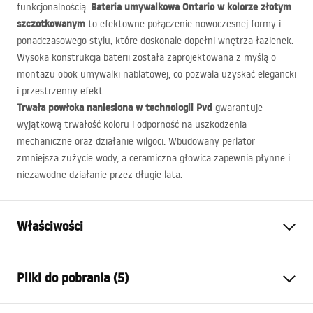
Bateria umywalkowa Ontario w kolorze złotym
funkcjonalnością.
szczotkowanym
to efektowne połączenie nowoczesnej formy i
ponadczasowego stylu, które doskonale dopełni wnętrza łazienek.
Wysoka konstrukcja baterii została zaprojektowana z myślą o
montażu obok umywalki nablatowej, co pozwala uzyskać elegancki
i przestrzenny efekt.
Trwała powłoka naniesiona w technologii Pvd
gwarantuje
wyjątkową trwałość koloru i odporność na uszkodzenia
mechaniczne oraz działanie wilgoci. Wbudowany perlator
zmniejsza zużycie wody, a ceramiczna głowica zapewnia płynne i
niezawodne działanie przez długie lata.
Właściwości
Typ baterii:
Umywalkowa
Pliki do pobrania (5)
Sposób montażu baterii
nablatowa
Materiał
mosiądz