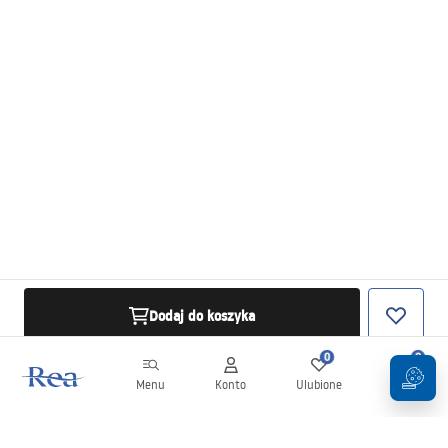
Dodaj do koszyka
0
0
Menu
Konto
Ulubione
Koszyk