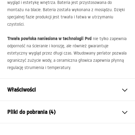
wygląd i estetykę wnętrza. Bateria jest przystosowana do
montażu na blacie. Bateria została wykonana z mosiądzu. Dzięki
specjalnej fazie produkcji jest trwała i łatwa w utrzymaniu
czystości.
Trwała powłoka naniesiona w technologii Pvd
nie tylko zapewnia
odporność na ścieranie i korozję, ale również gwarantuje
estetyczny wygląd przez długi czas. Wbudowany perlator pozwala
ograniczyć zużycie wody, a ceramiczna głowica zapewnia płynną
regulację strumienia i temperatury.
Właściwości
Typ baterii:
Umywalkowa
Pliki do pobrania (4)
Sposób montażu:
Stojący
Kolor:
Złoty
Warunki gwarancji
Rodzaj wylewki:
Stała