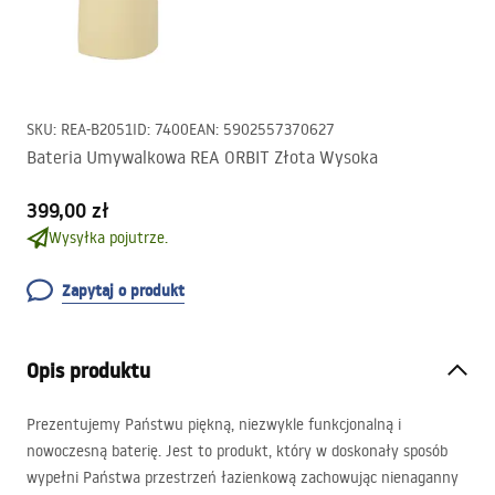
SKU
:
REA-B2051
ID
:
7400
EAN
:
5902557370627
Bateria Umywalkowa REA ORBIT Złota Wysoka
399,00 zł
Wysyłka pojutrze.
Zapytaj o produkt
Opis produktu
Prezentujemy Państwu piękną, niezwykle funkcjonalną i
nowoczesną baterię. Jest to produkt, który w doskonały sposób
wypełni Państwa przestrzeń łazienkową zachowując nienaganny