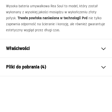
Wysoka bateria umywalkowa Rea Soul to model, który został
wykonany z wysokiej jakości mosiądzu w wykończeniu złoty
Trwała powłoka naniesiona w technologii Pvd
połysk.
nie tylko
zapewnia odporność na ścieranie i korozję, ale również gwarantuje
estetyczny wygląd przez długi czas.
Właściwości
Typ baterii:
Umywalkowa
Pliki do pobrania (4)
Sposób montażu:
Stojący
Kolor:
Złoty
Warunki gwarancji
Rodzaj wylewki:
Stała
Warranty_Terms_and_Conditions_Faucets_-_5.pdf
Materiał:
Mosiądz
Zasięg wylewki:
140
mm
Instrukcja montażu
Wysokość (mm):
255
mm