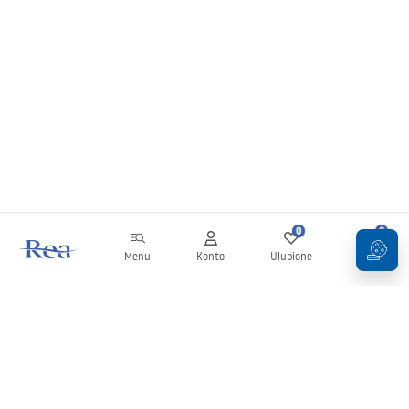
0
0
Menu
Konto
Ulubione
Koszyk
Newsletter
Bądź na bieżąco z nowościami i promocjami!