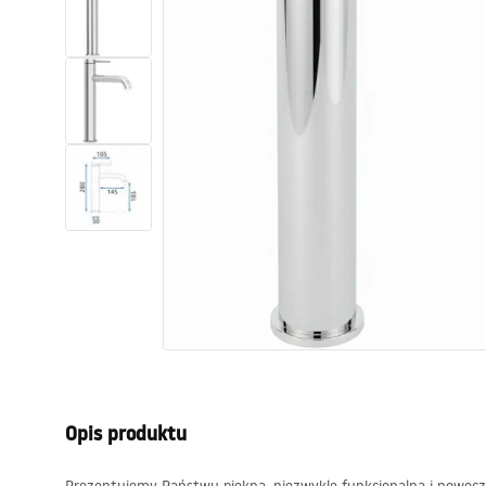
Toalety, ubikacje
Umywalki
Wanny i parawany
Baterie
Natryski
Kuchnia
Akcesoria i meble łazienkowe
Opis produktu