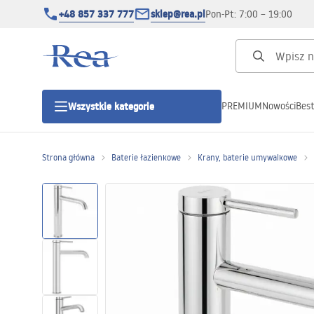
+48 857 337 777
sklep@rea.pl
Pon-Pt: 7:00 – 19:00
PREMIUM
Nowości
Best
Wszystkie kategorie
Kategorie produktowe
Strona główna
Baterie łazienkowe
Krany, baterie umywalkowe
Kabiny prysznicowe
Drzwi prysznicowe
Brodziki prysznicowe
Odpływy liniowe