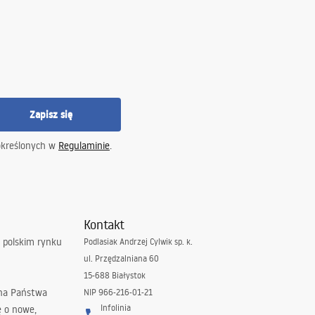
Zapisz się
określonych w
Regulaminie
.
Kontakt
 polskim rynku
Podlasiak Andrzej Cylwik sp. k.
ul. Przędzalniana 60
15-688 Białystok
 na Państwa
NIP 966-216-01-21
Infolinia
ę o nowe,