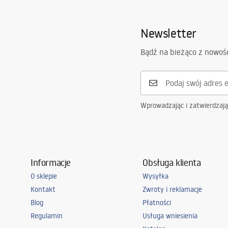
Faucets_-_5.pdf
Zasięg wylewki:
145
mm
Newsletter
Wysokość (mm):
280
mm
Informacje o
Pielę
Powłoka:
Chrome plat
bezpieczeństwie
Bądź na bieżąco z nowoś
Pieleg
Safety_Information_Faucets.pdf
Średnica podłączenia:
3/8 cala
Model
JS-B801-1
Gwarancja
5 lat
Wprowadzając i zatwierdzaj
Informacje
Obsługa klienta
O sklepie
Wysyłka
Kontakt
Zwroty i reklamacje
Blog
Płatności
Regulamin
Usługa wniesienia