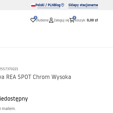
Polski / PLN
Blog
Sklepy stacjonarne
0
0
0,00 zł
Ulubione
Zaloguj się
Koszyk
:
2557370221
wa REA SPOT Chrom Wysoka
iedostępny
i mailem.