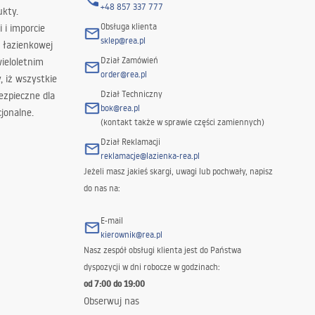
+48 857 337 777
ukty.
Obsługa klienta
i i imporcie
sklep@rea.pl
 łazienkowej
Dział Zamówień
wieloletnim
order@rea.pl
 iż wszystkie
Dział Techniczny
ezpieczne dla
bok@rea.pl
jonalne.
(kontakt także w sprawie części zamiennych)
Dział Reklamacji
reklamacje@lazienka-rea.pl
Jeżeli masz jakieś skargi, uwagi lub pochwały, napisz
do nas na:
E-mail
kierownik@rea.pl
Nasz zespół obsługi klienta jest do Państwa
dyspozycji w dni robocze w godzinach:
od 7:00 do 19:00
Obserwuj nas