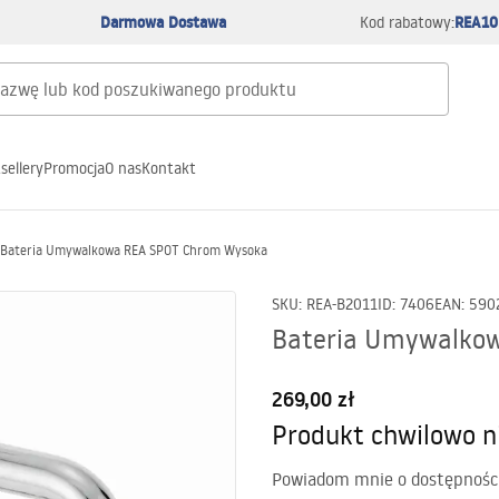
Darmowa Dostawa
REA10
Kod rabatowy:
sellery
Promocja
O nas
Kontakt
Bateria Umywalkowa REA SPOT Chrom Wysoka
SKU
:
REA-B2011
ID
:
7406
EAN
:
590
Bateria Umywalko
269,00 zł
Produkt chwilowo n
Powiadom mnie o dostępnośc