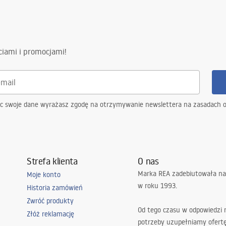
gnacja
ing
ciami i promocjami!
nacja.pdf
ąc swoje dane wyrażasz zgodę na otrzymywanie newslettera na zasadach 
Strefa klienta
O nas
Marka REA zadebiutowała na
Moje konto
w roku 1993.
Historia zamówień
Zwróć produkty
Od tego czasu w odpowiedzi
Złóż reklamację
potrzeby uzupełniamy ofert