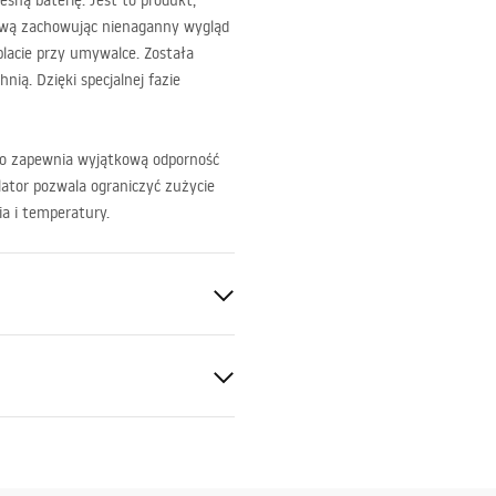
sną baterię. Jest to produkt,
ową zachowując nienaganny wygląd
lacie przy umywalce. Została
ą. Dzięki specjalnej fazie
co zapewnia wyjątkową odporność
lator pozwala ograniczyć zużycie
a i temperatury.
a
ukcja montażu
.pdf