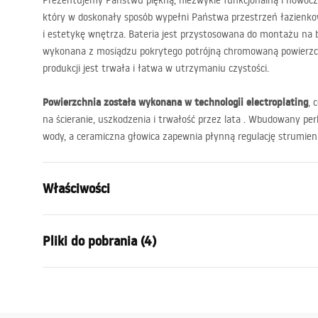
Prezentujemy Państwu piękną, niezwykle funkcjonalną i nowocze
który w doskonały sposób wypełni Państwa przestrzeń łazienk
i estetykę wnętrza. Bateria jest przystosowana do montażu na b
wykonana z mosiądzu pokrytego potrójną chromowaną powierzchni
produkcji jest trwała i łatwa w utrzymaniu czystości.
Powierzchnia została wykonana w technologii electroplating
, 
na ścieranie, uszkodzenia i trwałość przez lata . Wbudowany per
wody, a ceramiczna głowica zapewnia płynną regulację strumieni
Właściwości
Typ baterii:
Umywalkow
Pliki do pobrania (4)
Sposób montażu:
Stojący
Kolor:
Chrom
Warunki gwarancji
Rodzaj wylewki:
Stała
Instr
Warranty_Terms_and_Conditions_
faucet
Materiał:
Mosiądz