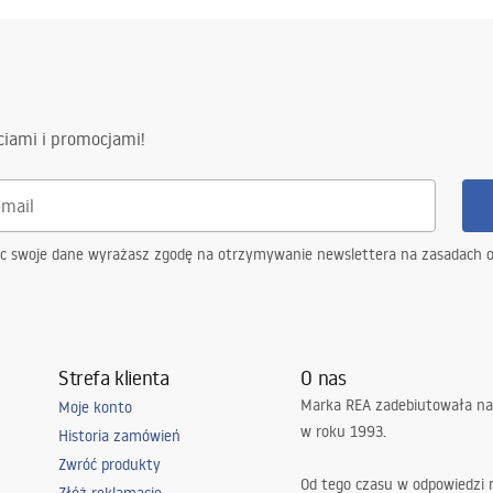
.pdf
gnacja
ciami i promocjami!
nacja.pdf
G
ąc swoje dane wyrażasz zgodę na otrzymywanie newslettera na zasadach 
Strefa klienta
O nas
Marka REA zadebiutowała na
Moje konto
w roku 1993.
Historia zamówień
Zwróć produkty
Od tego czasu w odpowiedzi