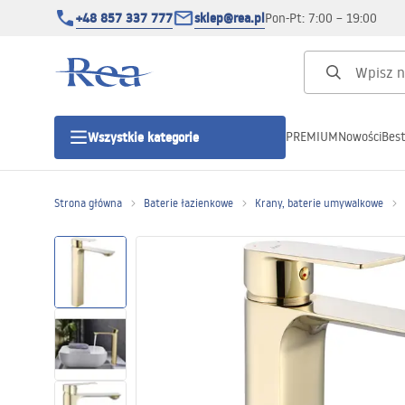
+48 857 337 777
sklep@rea.pl
Pon-Pt: 7:00 – 19:00
PREMIUM
Nowości
Best
Wszystkie kategorie
Kategorie produktowe
Strona główna
Baterie łazienkowe
Krany, baterie umywalkowe
Kabiny prysznicowe
Drzwi prysznicowe
Brodziki prysznicowe
Odpływy liniowe