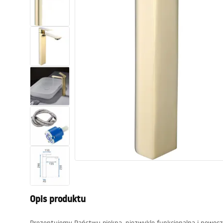
Toalety, ubikacje
Umywalki
Wanny i parawany
Baterie
Natryski
Kuchnia
Akcesoria i meble łazienkowe
Opis produktu