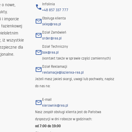
Infolinia
ę o nowe,
+48 857 337 777
ukty.
Obsługa klienta
i i imporcie
sklep@rea.pl
 łazienkowej
Dział Zamówień
wieloletnim
order@rea.pl
 iż wszystkie
Dział Techniczny
ezpieczne dla
bok@rea.pl
jonalne.
(kontakt także w sprawie części zamiennych)
Dział Reklamacji
reklamacje@lazienka-rea.pl
Jeżeli masz jakieś skargi, uwagi lub pochwały, napisz
do nas na:
E-mail
kierownik@rea.pl
Nasz zespół obsługi klienta jest do Państwa
dyspozycji w dni robocze w godzinach:
od 7:00 do 19:00