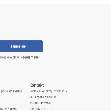
Zapisz się
określonych w
Regulaminie
.
Kontakt
 polskim rynku
Podlasiak Andrzej Cylwik sp. k.
ul. Przędzalniana 60
15-688 Białystok
 na Państwa
NIP 966-216-01-21