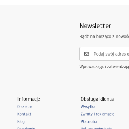
Warranty_Terms_and_Conditions_
faucet
Materiał:
Mosiądz
Faucets_-_5.pdf
Zasięg wylewki:
135
mm
Newsletter
Wysokość (mm):
290
mm
Informacje o
Pielę
Powłoka:
PVD
bezpieczeństwie
Bądź na bieżąco z nowoś
Pieleg
Safety_Information_Faucets.pdf
Średnica podłączenia:
3/8 cala
Model
MY1802-21
Gwarancja
5 lat
Wprowadzając i zatwierdzaj
Informacje
Obsługa klienta
O sklepie
Wysyłka
Kontakt
Zwroty i reklamacje
Blog
Płatności