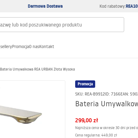
Darmowa Dostawa
REA10
Kod rabatowy:
sellery
Promocja
O nas
Kontakt
Bateria Umywalkowa REA URBAN Złota Wysoka
Promocja
SKU
:
REA-B9912
ID
:
7166
EAN
:
590
Bateria Umywalko
299,00 zł
Najniższa cena w okresie 30 dni przed 
Cena regularna
:
449,00 zł