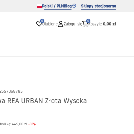
Polski / PLN
Blog
Sklepy stacjonarne
0
0
0,00 zł
Ulubione
Zaloguj się
Koszyk
:
2557368785
wa REA URBAN Złota Wysoka
-
33
%
obniżką:
449,00 zł