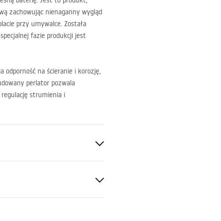
sną baterię. Jest to produkt,
ową zachowując nienaganny wygląd
lacie przy umywalce. Została
ecjalnej fazie produkcji jest
 odporność na ścieranie i korozję,
udowany perlator pozwala
regulację strumienia i
a
ukcja montażu