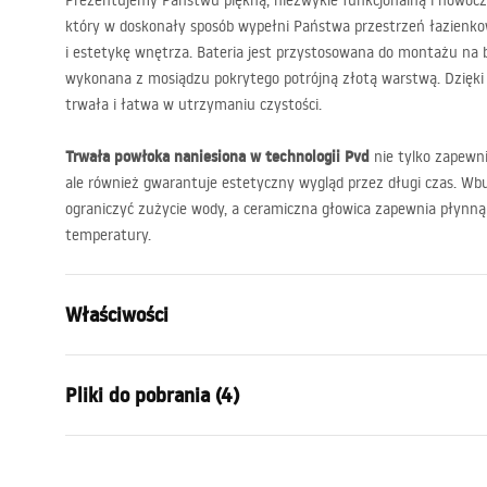
Prezentujemy Państwu piękną, niezwykle funkcjonalną i nowocze
który w doskonały sposób wypełni Państwa przestrzeń łazienk
i estetykę wnętrza. Bateria jest przystosowana do montażu na b
wykonana z mosiądzu pokrytego potrójną złotą warstwą. Dzięki sp
trwała i łatwa w utrzymaniu czystości.
Trwała powłoka naniesiona w technologii Pvd
nie tylko zapewnia
ale również gwarantuje estetyczny wygląd przez długi czas. Wb
ograniczyć zużycie wody, a ceramiczna głowica zapewnia płynną 
temperatury.
Właściwości
Typ baterii:
Umywalkow
Pliki do pobrania (4)
Sposób montażu:
Stojący
Kolor:
Złoty
Warunki gwarancji
Rodzaj wylewki:
Stała
Instr