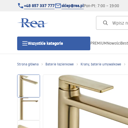
+48 857 337 777
sklep@rea.pl
Pon-Pt: 7:00 – 19:00
PREMIUM
Nowości
Best
Wszystkie kategorie
Kategorie produktowe
Strona główna
Baterie łazienkowe
Krany, baterie umywalkowe
Kabiny prysznicowe
Drzwi prysznicowe
Brodziki prysznicowe
Odpływy liniowe