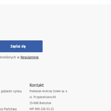
Zapisz się
określonych w
Regulaminie
.
Kontakt
 polskim rynku
Podlasiak Andrzej Cylwik sp. k.
ul. Przędzalniana 60
15-688 Białystok
 na Państwa
NIP 966-216-01-21