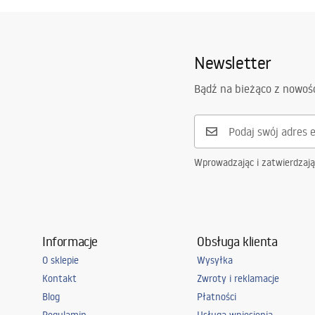
Warranty_Terms_and_Conditions_
faucet
Materiał:
Mosiądz
Faucets_-_5.pdf
Zasięg wylewki:
165
mm
Newsletter
Wysokość (mm):
260
mm
Informacje o
Pielę
Powłoka:
PVD
bezpieczeństwie
Bądź na bieżąco z nowoś
Pieleg
Safety_Information_Faucets.pdf
Średnica podłączenia:
3/8 cala
Gwarancja
5 lat
Wprowadzając i zatwierdzaj
Informacje
Obsługa klienta
O sklepie
Wysyłka
Kontakt
Zwroty i reklamacje
Blog
Płatności