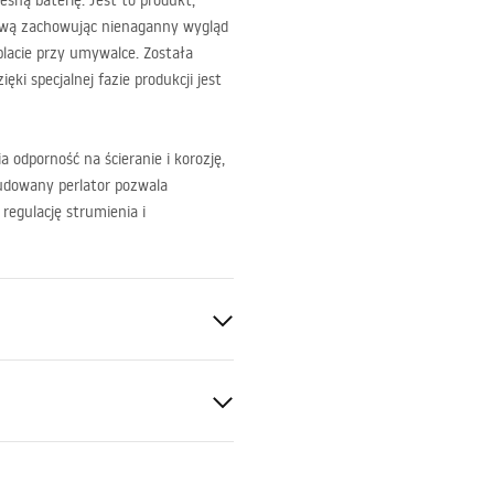
sną baterię. Jest to produkt,
ową zachowując nienaganny wygląd
lacie przy umywalce. Została
ki specjalnej fazie produkcji jest
 odporność na ścieranie i korozję,
udowany perlator pozwala
regulację strumienia i
a
otkowany
ukcja montażu