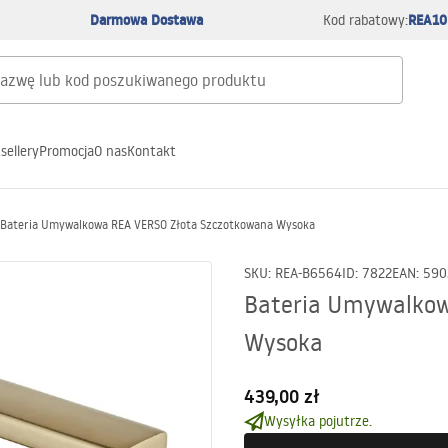
Darmowa Dostawa
REA10
Kod rabatowy:
sellery
Promocja
O nas
Kontakt
Bateria Umywalkowa REA VERSO Złota Szczotkowana Wysoka
SKU
:
REA-B6564
ID
:
7822
EAN
:
590
Bateria Umywalkow
Wysoka
439,00 zł
Wysyłka pojutrze.