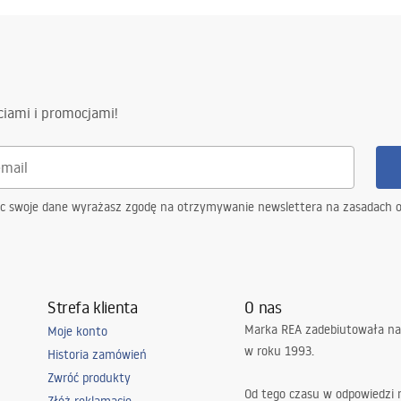
.pdf
gnacja
ciami i promocjami!
nacja.pdf
ąc swoje dane wyrażasz zgodę na otrzymywanie newslettera na zasadach 
Strefa klienta
O nas
Marka REA zadebiutowała na
Moje konto
w roku 1993.
Historia zamówień
Zwróć produkty
Od tego czasu w odpowiedzi