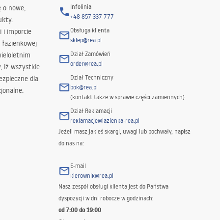
Infolinia
ę o nowe,
+48 857 337 777
ukty.
Obsługa klienta
i i imporcie
sklep@rea.pl
 łazienkowej
Dział Zamówień
wieloletnim
order@rea.pl
 iż wszystkie
Dział Techniczny
ezpieczne dla
bok@rea.pl
jonalne.
(kontakt także w sprawie części zamiennych)
Dział Reklamacji
reklamacje@lazienka-rea.pl
Jeżeli masz jakieś skargi, uwagi lub pochwały, napisz
do nas na:
E-mail
kierownik@rea.pl
Nasz zespół obsługi klienta jest do Państwa
dyspozycji w dni robocze w godzinach:
od 7:00 do 19:00