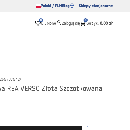
Polski / PLN
Blog
Sklepy stacjonarne
0
0
0,00 zł
Ulubione
Zaloguj się
Koszyk
:
2557375424
a REA VERSO Złota Szczotkowana