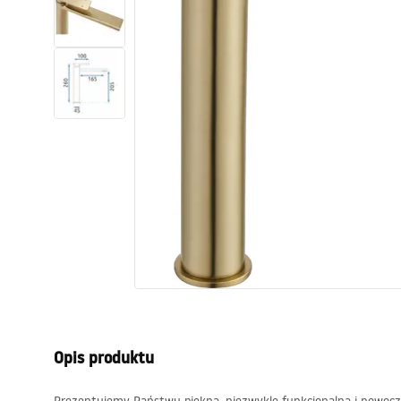
Toalety, ubikacje
Umywalki
Wanny i parawany
Baterie
Natryski
Kuchnia
Akcesoria i meble łazienkowe
Opis produktu