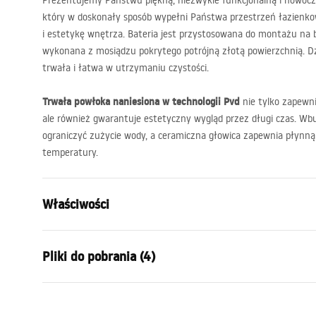
Prezentujemy Państwu piękną, niezwykle funkcjonalną i nowocze
który w doskonały sposób wypełni Państwa przestrzeń łazienk
i estetykę wnętrza. Bateria jest przystosowana do montażu na b
wykonana z mosiądzu pokrytego potrójną złotą powierzchnią. Dzię
trwała i łatwa w utrzymaniu czystości.
Trwała powłoka naniesiona w technologii Pvd
nie tylko zapewnia
ale również gwarantuje estetyczny wygląd przez długi czas. Wb
ograniczyć zużycie wody, a ceramiczna głowica zapewnia płynną 
temperatury.
Właściwości
Typ baterii:
Umywalkow
Pliki do pobrania (4)
Sposób montażu:
Stojący
Kolor:
Złoty szcz
Warunki gwarancji
Rodzaj wylewki:
Stała
Instr