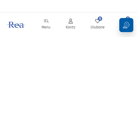
0
0
Menu
Konto
Ulubione
Koszyk
Newsletter
Bądź na bieżąco z nowościami i promocjami!
Zapisz się
Wprowadzając i zatwierdzając swoje dane wyrażasz zgodę na
otrzymywanie newslettera na zasadach określonych w
Regulaminie
.