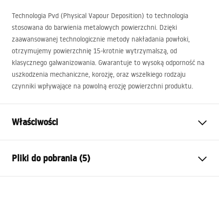
Technologia Pvd (Physical Vapour Deposition) to technologia
stosowana do barwienia metalowych powierzchni. Dzięki
zaawansowanej technologicznie metody nakładania powłoki,
otrzymujemy powierzchnię 15-krotnie wytrzymalszą, od
klasycznego galwanizowania. Gwarantuje to wysoką odporność na
uszkodzenia mechaniczne, korozję, oraz wszelkiego rodzaju
czynniki wpływające na powolną erozję powierzchni produktu.
Właściwości
Typ baterii:
Wannowa
Pliki do pobrania (5)
Sposób montażu:
Ścienny
Kolor:
Tytan
Instrukcja montażu
Rodzaj wylewki:
Stała
Faucet.pdf
Materiał:
Mosiądz, ABS