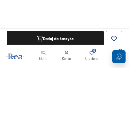
Dodaj do koszyka
0
0
Menu
Konto
Ulubione
Koszyk
Newsletter
Bądź na bieżąco z nowościami i promocjami!
Zapisz się