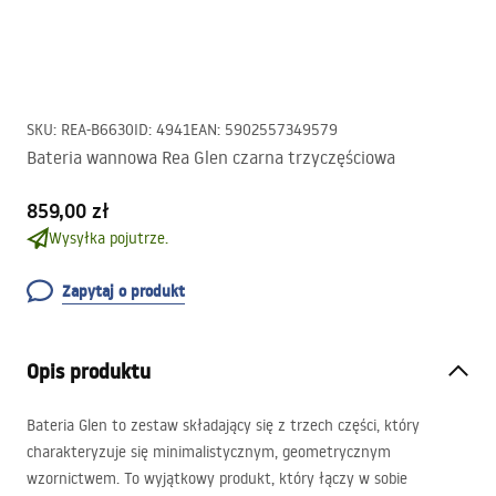
SKU
:
REA-B6630
ID
:
4941
EAN
:
5902557349579
Bateria wannowa Rea Glen czarna trzyczęściowa
859,00 zł
Wysyłka pojutrze.
Zapytaj o produkt
Opis produktu
Bateria Glen to zestaw składający się z trzech części, który
charakteryzuje się minimalistycznym, geometrycznym
wzornictwem. To wyjątkowy produkt, który łączy w sobie