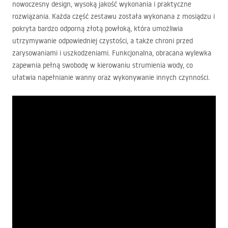
nowoczesny design, wysoką jakość wykonania i praktyczne
rozwiązania. Każda część zestawu została wykonana z mosiądzu i
pokryta bardzo odporną złotą powłoką, która umożliwia
utrzymywanie odpowiedniej czystości, a także chroni przed
zarysowaniami i uszkodzeniami. Funkcjonalna, obracana wylewka
zapewnia pełną swobodę w kierowaniu strumienia wody, co
ułatwia napełnianie wanny oraz wykonywanie innych czynności.