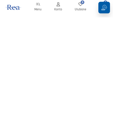
0
0
Menu
Konto
Ulubione
Koszyk
Newsletter
Bądź na bieżąco z nowościami i promocjami!
Zapisz się
Wprowadzając i zatwierdzając swoje dane wyrażasz zgodę na
otrzymywanie newslettera na zasadach określonych w
Regulaminie
.