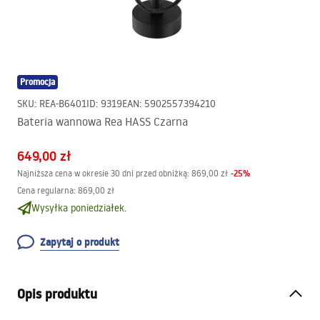
Promocja
SKU
:
REA-B6401
ID
:
9319
EAN
:
5902557394210
Bateria wannowa Rea HASS Czarna
649,00 zł
-
25
%
Najniższa cena w okresie 30 dni przed obniżką:
869,00 zł
Cena regularna
:
869,00 zł
Wysyłka poniedziałek.
Zapytaj o produkt
Opis produktu