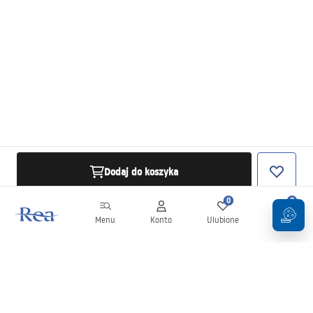
Dodaj do koszyka
0
0
Menu
Konto
Ulubione
Koszyk
Newsletter
Bądź na bieżąco z nowościami i promocjami!