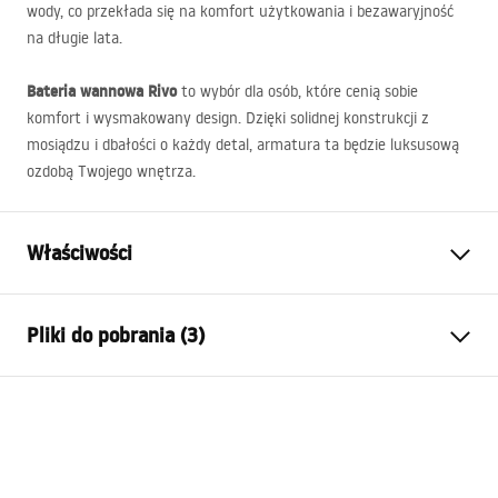
wody, co przekłada się na komfort użytkowania i bezawaryjność
na długie lata.
Bateria wannowa Rivo
to wybór dla osób, które cenią sobie
komfort i wysmakowany design. Dzięki solidnej konstrukcji z
mosiądzu i dbałości o każdy detal, armatura ta będzie luksusową
ozdobą Twojego wnętrza.
Właściwości
Typ baterii:
Wannowa
Pliki do pobrania (3)
Sposób montażu:
Ścienny
Kolor:
Miedź szczotkowana
Instrukcja montażu
Rodzaj wylewki:
Stała
Faucet.pdf
Materiał:
Mosiądz, ABS
Zasięg wylewki:
225
mm