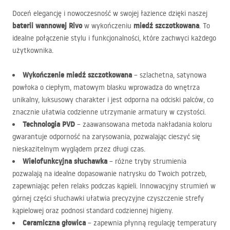
Doceń elegancję i nowoczesność w swojej łazience dzięki naszej
baterii wannowej Rivo
miedź szczotkowana
w wykończeniu
. To
idealne połączenie stylu i funkcjonalności, które zachwyci każdego
użytkownika.
Wykończenie miedź szczotkowana
– szlachetna, satynowa
powłoka o ciepłym, matowym blasku wprowadza do wnętrza
unikalny, luksusowy charakter i jest odporna na odciski palców, co
znacznie ułatwia codzienne utrzymanie armatury w czystości.
Technologia
PVD
– zaawansowana metoda nakładania koloru
gwarantuje odporność na zarysowania, pozwalając cieszyć się
nieskazitelnym wyglądem przez długi czas.
Wielofunkcyjna słuchawka
– różne tryby strumienia
pozwalają na idealne dopasowanie natrysku do Twoich potrzeb,
zapewniając pełen relaks podczas kąpieli. Innowacyjny strumień w
górnej części słuchawki ułatwia precyzyjne czyszczenie strefy
kąpielowej oraz podnosi standard codziennej higieny.
Ceramiczna głowica
– zapewnia płynną regulację temperatury