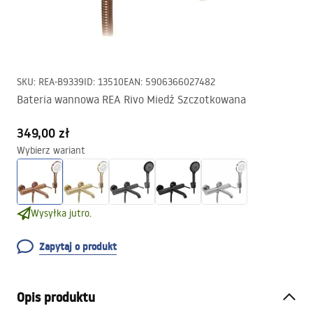
SKU
:
REA-B9339
ID
:
13510
EAN
:
5906366027482
Bateria wannowa REA Rivo Miedź Szczotkowana
349,00 zł
Wybierz wariant
Wysyłka jutro.
Zapytaj o produkt
Opis produktu