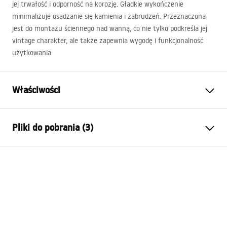
jej trwałość i odporność na korozję. Gładkie wykończenie
minimalizuje osadzanie się kamienia i zabrudzeń. Przeznaczona
jest do montażu ściennego nad wanną, co nie tylko podkreśla jej
vintage charakter, ale także zapewnia wygodę i funkcjonalność
użytkowania.
Właściwości
Typ baterii:
Wannowa
Pliki do pobrania (3)
Sposób montażu:
Ścienny
Kolor:
Złoty szczotkowany
Instrukcja montażu
Rodzaj wylewki:
Ruchoma
Faucet.pdf
Materiał:
Mosiądz
Zasięg wylewki:
150
mm
Warunki gwarancji
Wysokość (mm):
245
mm
Warranty_Terms_and_Conditions_Faucets_-_5.pdf