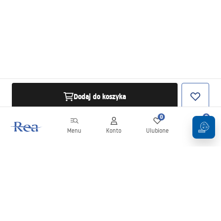
Dodaj do koszyka
0
0
Menu
Konto
Ulubione
Koszyk
Newsletter
Bądź na bieżąco z nowościami i promocjami!