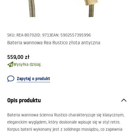
SKU
:
REA-B0702
ID
:
9713
EAN
:
5902557395996
Bateria wannowa Rea Rustico złota antyczna
559,00 zł
Wysyłka dzisiaj.
Zapytaj o produkt
Opis produktu
Bateria wannowa ścienna Rustico charakteryzuje się klasycznym,
eleganckim wyglądem, który doskonale wpisuje się w styl retro.
Korpus baterii wykonany jest z solidnego mosiądzu, co zapewnia