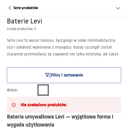
Serie produktów
Baterie Levi
Liczba produktów: 0
Seria Levi to wyraz luksusu, łączącego w sobie minimalistyczny
styl i solidność wykonania z mosiądzu. Każdy szczegół został
starannie przemyślany, by zapewnić nie tylko estetykę, ale także
wydajność i trwałość wybranych przez Państwa produktów.
Niebagatelną zaletą baterii Levi jest ich maksymalna poręczność,
która idzie w parze z minimalistycznym, lecz niezwykle
Filtry i sortowanie
nowoczesnym wzornictwem. Wszystkie te cechy sprawiają, że
korzystanie z baterii Levi to prawdziwa przyjemność.
Widok
:
Nie znaleziono produktów
Bateria umywalkowa Levi — wyjątkowa forma i
wygoda użytkowania