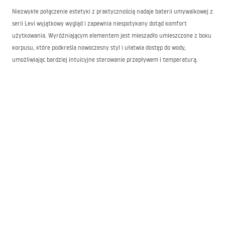
Niezwykłe połączenie estetyki z praktycznością nadaje baterii umywalkowej z
serii Levi wyjątkowy wygląd i zapewnia niespotykany dotąd komfort
użytkowania. Wyróżniającym elementem jest mieszadło umieszczone z boku
korpusu, które podkreśla nowoczesny styl i ułatwia dostęp do wody,
umożliwiając bardziej intuicyjne sterowanie przepływem i temperaturą.
Ponadto system montażu nablatowego to kolejny atut, który mają baterie
Levi pozwalający na łatwą i szybką instalację bez konieczności angażowania
specjalistów. To rozwiązanie stawia na prostotę, ale również na precyzję
wykonania, co przekłada się na stabilność i solidność produktu po
zamontowaniu.
Bateria umywalkowa Levi do nowoczesnych
wnętrz
Bateria Levi fantastycznie komponuje się z nowoczesnymi wnętrzami, gdzie
minimalistyczny design oraz odważne linie są podstawowymi elementami
aranżacji. Rewelacyjnie prezentuje się zarówno przy większych umywalkach o
geometrycznych kształtach, jak i tych o bardziej awangardowych formach,
podkreślając ich nowoczesny i ekskluzywny wygląd.