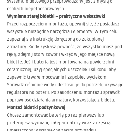
systemu bidetowego przeprowadzany jest z myślą o
osobach niepełnosprawnych.
Wymiana starej bidetki – praktyczne wskazówki
Przed rozpoczęciem montażu, upewnij się, że posiadasz
wszystkie niezbędne narzędzia i elementy. W tym celu
zapoznaj się instrukcją dołączoną do zakupionej
armatury. Kiedy zyskasz pewność, że wszystko masz pod
ręką, zdejmij stary zawór i wkręć w jego miejsce nową
bidettę. Jeśli bateria jest montowana na powierzchni
ceramicznej, użyj specjalnych uszczelek i silikonu, aby
zapewnić trwałe mocowanie i zapobiec wyciekom.
Sprawdź ciśnienie wody i dostosuj je do potrzeb, używając
regulatora na baterii. Po zakończeniu montażu sprawdź
poprawność działania armatury, korzystając z bidetu.
Montaż bidetki podtynkowej
Chcesz zamontować baterię po raz pierwszy lub
preferujesz wymianę całej armatury wraz z częścią
umieszczoną w ścianie? W takim przypadku