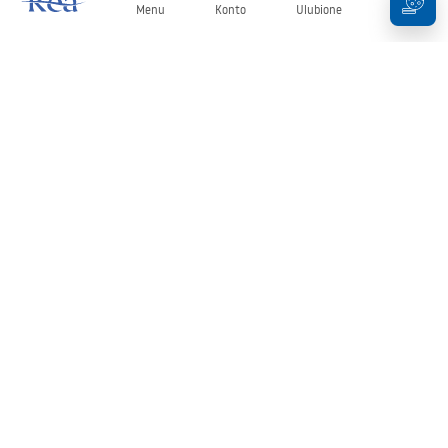
Menu
Konto
Ulubione
Koszyk
Newsletter
Bądź na bieżąco z nowościami i promocjami!
Zapisz się
Wprowadzając i zatwierdzając swoje dane wyrażasz zgodę na
otrzymywanie newslettera na zasadach określonych w
Regulaminie
.