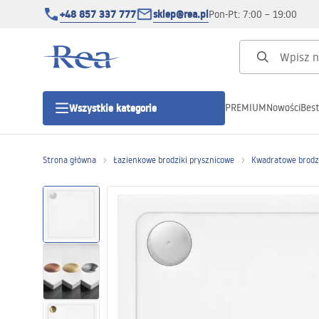
+48 857 337 777
sklep@rea.pl
Pon-Pt: 7:00 – 19:00
PREMIUM
Nowości
Best
Wszystkie kategorie
Kategorie produktowe
Strona główna
Łazienkowe brodziki prysznicowe
Kwadratowe brodzi
Kabiny prysznicowe
Drzwi prysznicowe
Brodziki prysznicowe
Odpływy liniowe