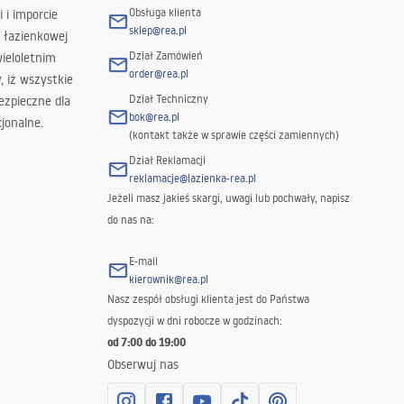
Obsługa klienta
i i imporcie
sklep@rea.pl
 łazienkowej
Dział Zamówień
wieloletnim
order@rea.pl
 iż wszystkie
Dział Techniczny
ezpieczne dla
bok@rea.pl
jonalne.
(kontakt także w sprawie części zamiennych)
Dział Reklamacji
reklamacje@lazienka-rea.pl
Jeżeli masz jakieś skargi, uwagi lub pochwały, napisz
do nas na:
E-mail
kierownik@rea.pl
Nasz zespół obsługi klienta jest do Państwa
dyspozycji w dni robocze w godzinach:
od 7:00 do 19:00
Obserwuj nas