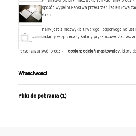
Prezentujemy Państwu piękny i niezwykle funkcjonalny brodzik p
w doskonały sposób wypełni Państwa przestrzeń łazienkową za
estetykę wnętrza.
Brodzik wykonany jest z niezwykle trwałego i odpornego na uszk
kompletu posiadamy w sprzedaży kabiny prysznicowe. Zapraszamy
dobierz odcień maskownicy
Personalizuj swój brodzik –
, który d
Właściwości
Kolor:
Biały
Pliki do pobrania (1)
Materiał:
Akryl
Długość:
900
mm
Instrukcja montażu
Szerokość (mm):
900
mm
Shower tray.pdf
Wysokość (mm):
60
mm