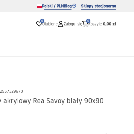
Polski / PLN
Blog
Sklepy stacjonarne
0
0
0,00 zł
Ulubione
Zaloguj się
Koszyk
:
2557329670
y akrylowy Rea Savoy biały 90x90