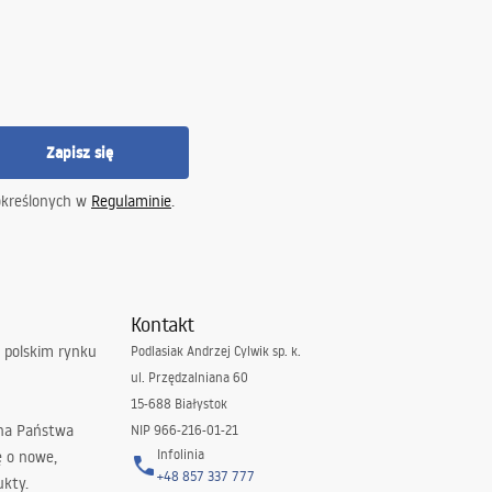
Zapisz się
określonych w
Regulaminie
.
Kontakt
 polskim rynku
Podlasiak Andrzej Cylwik sp. k.
ul. Przędzalniana 60
15-688 Białystok
 na Państwa
NIP 966-216-01-21
Infolinia
ę o nowe,
+48 857 337 777
ukty.