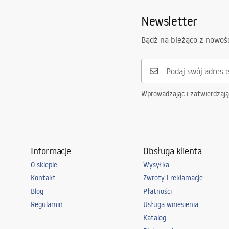
Sposób montażu:
Na posadzc
Newsletter
Średnica odpływu:
90
mm
Możliwość docięcia:
Nie
Bądź na bieżąco z nowoś
Syfon w zestawie:
Tak
Gwarancja
24 miesiące
Wprowadzając i zatwierdzaj
Informacje
Obsługa klienta
O sklepie
Wysyłka
Kontakt
Zwroty i reklamacje
Blog
Płatności
Regulamin
Usługa wniesienia
Katalog