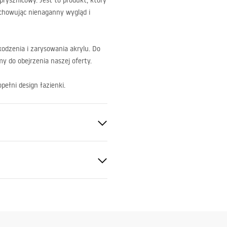
rysznicowy. Jest to produkt, który
chowując nienaganny wygląd i
odzenia i zarysowania akrylu. Do
 do obejrzenia naszej oferty.
opełni design łazienki.