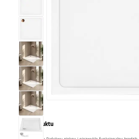
Toalety, ubikacje
Umywalki
Wanny i parawany
Baterie
Natryski
Kuchnia
Akcesoria i meble łazienkowe
Opis produktu