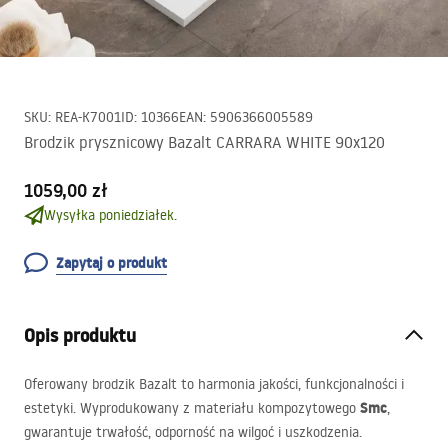
SKU
:
REA-K7001
ID
:
10366
EAN
:
5906366005589
Brodzik prysznicowy Bazalt CARRARA WHITE 90x120
1059,00 zł
Wysyłka poniedziałek.
Zapytaj o produkt
Opis produktu
Oferowany brodzik Bazalt to harmonia jakości, funkcjonalności i
Smc
estetyki. Wyprodukowany z materiału kompozytowego
,
gwarantuje trwałość, odporność na wilgoć i uszkodzenia.