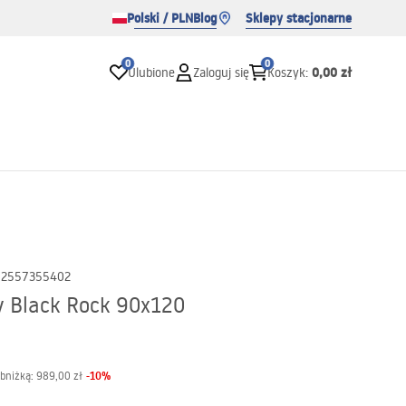
Polski / PLN
Blog
Sklepy stacjonarne
0
0
0,00 zł
Ulubione
Zaloguj się
Koszyk
:
02557355402
y Black Rock 90x120
-
10
%
obniżką:
989,00 zł