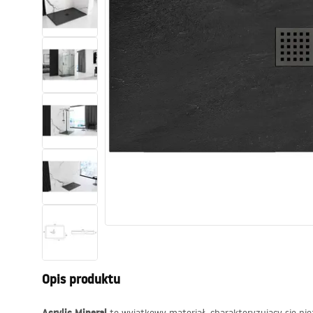
Toalety, ubikacje
Umywalki
Wanny i parawany
Baterie
Natryski
Kuchnia
Akcesoria i meble łazienkowe
Opis produktu