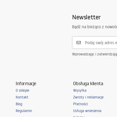
Sposób montażu:
Na posadzc
Newsletter
Średnica odpływu:
90
mm
Możliwość docięcia:
Nie
Bądź na bieżąco z nowoś
Syfon w zestawie:
Tak
Gwarancja
5 lat
Wprowadzając i zatwierdzaj
Informacje
Obsługa klienta
O sklepie
Wysyłka
Kontakt
Zwroty i reklamacje
Blog
Płatności
Regulamin
Usługa wniesienia