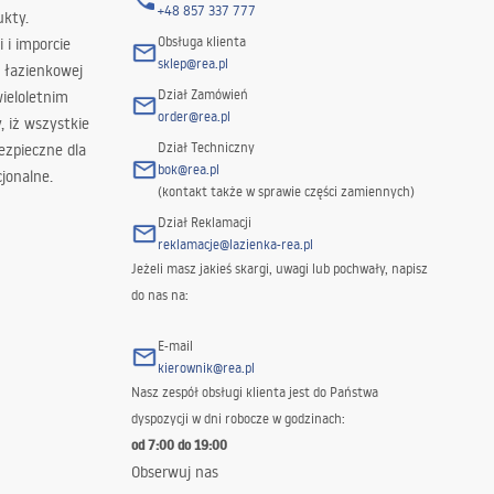
+48 857 337 777
ukty.
Obsługa klienta
i i imporcie
sklep@rea.pl
 łazienkowej
Dział Zamówień
wieloletnim
order@rea.pl
 iż wszystkie
Dział Techniczny
ezpieczne dla
bok@rea.pl
jonalne.
(kontakt także w sprawie części zamiennych)
Dział Reklamacji
reklamacje@lazienka-rea.pl
Jeżeli masz jakieś skargi, uwagi lub pochwały, napisz
do nas na:
E-mail
kierownik@rea.pl
Nasz zespół obsługi klienta jest do Państwa
dyspozycji w dni robocze w godzinach:
od 7:00 do 19:00
Obserwuj nas