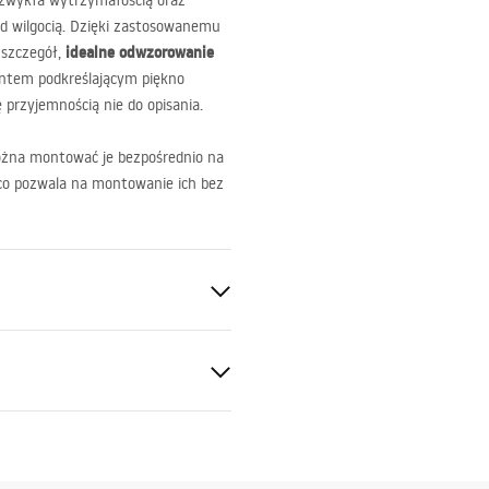
ezwykła wytrzymałością oraz
ed wilgocią. Dzięki zastosowanemu
idealne odwzorowanie
 szczegół,
entem podkreślającym piękno
 przyjemnością nie do opisania.
 można montować je bezpośrednio na
 co pozwala na montowanie ich bez
alny