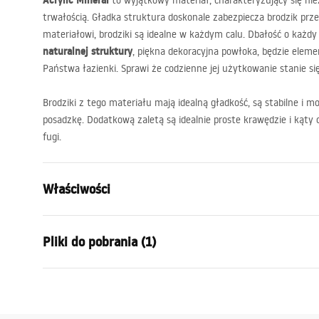
Acrylic Mineral
to wyjątkowy materiał, charakteryzujący się ni
trwałością. Gładka struktura doskonale zabezpiecza brodzik prz
materiałowi, brodziki są idealne w każdym calu. Dbałość o każdy
naturalnej struktury
, piękna dekoracyjna powłoka, będzie elem
Państwa łazienki. Sprawi że codzienne jej użytkowanie stanie się
Brodziki z tego materiału mają idealną gładkość, są stabilne i
posadzkę. Dodatkową zaletą są idealnie proste krawędzie i kąty
fugi.
Właściwości
Kolor:
Czarny
Pliki do pobrania (1)
Materiał:
Akryl miner
Długość:
1200
mm
Instrukcja montażu
Szerokość (mm):
900
mm
Shower tray.pdf
Wysokość (mm):
35
mm