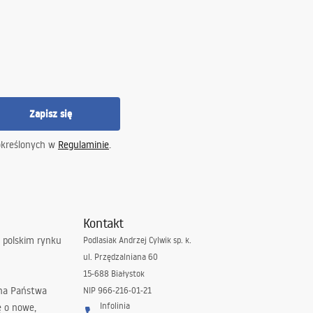
Zapisz się
określonych w
Regulaminie
.
Kontakt
 polskim rynku
Podlasiak Andrzej Cylwik sp. k.
ul. Przędzalniana 60
15-688 Białystok
 na Państwa
NIP 966-216-01-21
Infolinia
ę o nowe,