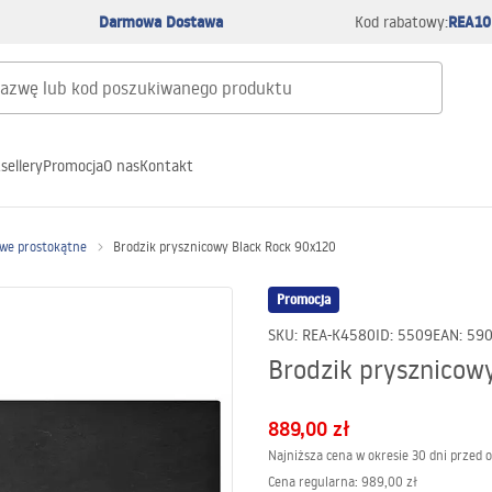
Darmowa Dostawa
REA10
Kod rabatowy:
sellery
Promocja
O nas
Kontakt
owe prostokątne
Brodzik prysznicowy Black Rock 90x120
Promocja
SKU
:
REA-K4580
ID
:
5509
EAN
:
59
Brodzik prysznicow
889,00 zł
Najniższa cena w okresie 30 dni przed 
Cena regularna
:
989,00 zł