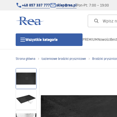
+48 857 337 777
sklep@rea.pl
Pon-Pt: 7:00 – 19:00
PREMIUM
Nowości
Best
Wszystkie kategorie
Kategorie produktowe
Strona główna
Łazienkowe brodziki prysznicowe
Brodziki prysznic
Kabiny prysznicowe
Drzwi prysznicowe
Brodziki prysznicowe
Odpływy liniowe