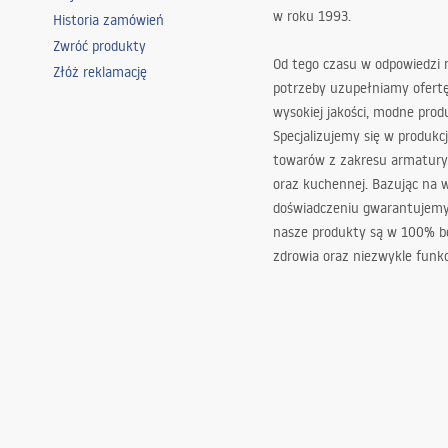
w roku 1993.
 - LT.pdf
Historia zamówień
Zwróć produkty
Od tego czasu w odpowiedzi
Złóż reklamację
ucciones de instalación
potrzeby uzupełniamy ofert
 - ES.pdf
wysokiej jakości, modne prod
Specjalizujemy się w produkcj
towarów z zakresu armatury
ldusjuhised
oraz kuchennej. Bazując na 
 - EE.pdf
doświadczeniu gwarantujemy,
nasze produkty są w 100% b
zdrowia oraz niezwykle funkc
latie instructies
 - NL.pdf
ства за инсталацију
 - RS.pdf