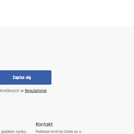
Zapisz się
określonych w
Regulaminie
.
Kontakt
 polskim rynku
Podlasiak Andrzej Cylwik sp. k.