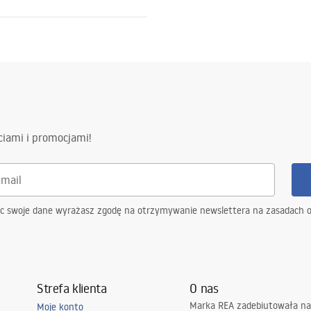
llationsanleitung
 - DE.pdf
e, Wpuszczany
рукция по
новке
 - RU.pdf
ciami i promocjami!
ukce k instalaci
 - CZ.pdf
ąc swoje dane wyrażasz zgodę na otrzymywanie newslettera na zasadach 
y na inštaláciu
 - SK.pdf
Strefa klienta
O nas
Marka REA zadebiutowała na
vimo instrukcijos
Moje konto