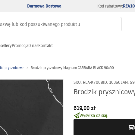
Darmowa Dostawa
REA10
Kod rabatowy:
sellery
Promocja
O nas
Kontakt
ki prysznicowe
Brodzik prysznicowy Magnum CARRARA BLACK 90x90
SKU
:
REA-K7008
ID
:
10360
EAN
:
59
Brodzik prysznic
619,00 zł
Wysyłka dzisiaj.