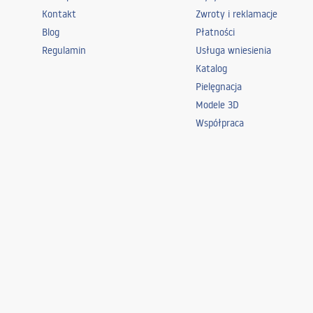
Kontakt
manual - HU.pdf
Zwroty i reklamacje
manual
Blog
Płatności
Regulamin
Usługa wniesienia
Інструкції з Інсталяції
Instr
Katalog
manual - UA.pdf
manual
Pielęgnacja
Modele 3D
upute za instalaciju
paiga
Współpraca
manual - HR.pdf
manual
uzstādīšanas instrukcijas
Instal
manual - LV.pdf
manual
инструкции за
упут
инсталација
manual
manual - ME.pdf