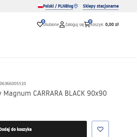
Polski / PLN
Blog
Sklepy stacjonarne
0
0
0,00 zł
Ulubione
Zaloguj się
Koszyk
:
06366005510
owy Magnum CARRARA BLACK 90x90
Dodaj do koszyka