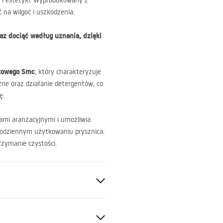
 i estetyki. Wyprodukowany z
 na wilgoć i uszkodzenia.
az dociąć według uznania, dzięki
towego Smc
, który charakteryzuje
ne oraz działanie detergentów, co
ę.
mi aranżacyjnymi i umożliwia
 codziennym użytkowaniu prysznica.
rzymanie czystości.
tacja kamienia
SMC