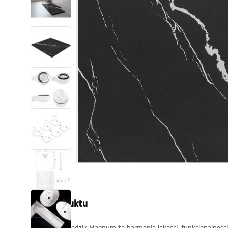
Toalety, ubikacje
Umywalki
Wanny i parawany
Baterie
Natryski
Kuchnia
Akcesoria i meble łazienkowe
Opis produktu