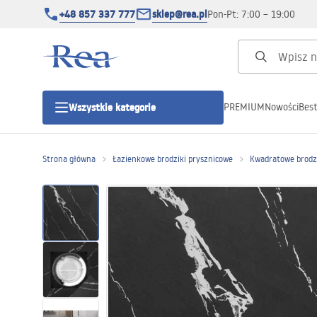
+48 857 337 777
sklep@rea.pl
Pon-Pt: 7:00 – 19:00
PREMIUM
Nowości
Best
Wszystkie kategorie
Kategorie produktowe
Strona główna
Łazienkowe brodziki prysznicowe
Kwadratowe brodzi
Kabiny prysznicowe
Drzwi prysznicowe
Brodziki prysznicowe
Odpływy liniowe