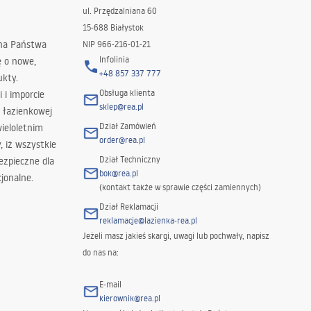
ul. Przędzalniana 60
15-688 Białystok
 na Państwa
NIP 966-216-01-21
Infolinia
ę o nowe,
+48 857 337 777
ukty.
Obsługa klienta
i i imporcie
sklep@rea.pl
 łazienkowej
Dział Zamówień
wieloletnim
order@rea.pl
 iż wszystkie
Dział Techniczny
ezpieczne dla
bok@rea.pl
jonalne.
(kontakt także w sprawie części zamiennych)
Dział Reklamacji
reklamacje@lazienka-rea.pl
Jeżeli masz jakieś skargi, uwagi lub pochwały, napisz
do nas na:
E-mail
kierownik@rea.pl