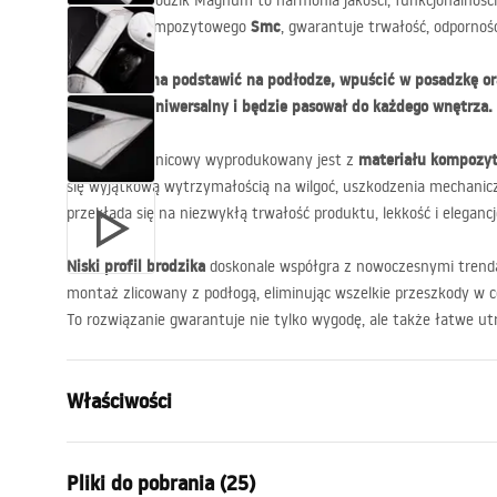
Oferowany brodzik Magnum to harmonia jakości, funkcjonalności
Smc
materiału kompozytowego
, gwarantuje trwałość, odporność
Brodzik można podstawić na podłodze, wpuścić w posadzkę or
czemu jest uniwersalny i będzie pasował do każdego wnętrza.
materiału kompozy
Brodzik prysznicowy wyprodukowany jest z
się wyjątkową wytrzymałością na wilgoć, uszkodzenia mechanicz
przekłada się na niezwykłą trwałość produktu, lekkość i elegancj
Niski profil brodzika
doskonale współgra z nowoczesnymi trenda
montaż zlicowany z podłogą, eliminując wszelkie przeszkody w
To rozwiązanie gwarantuje nie tylko wygodę, ale także łatwe ut
Właściwości
Kolor:
Czarny, Imi
Pliki do pobrania (25)
Materiał:
Kompozyt 