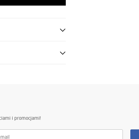
z
nętrznej stronie szyby
ciami i promocjami!