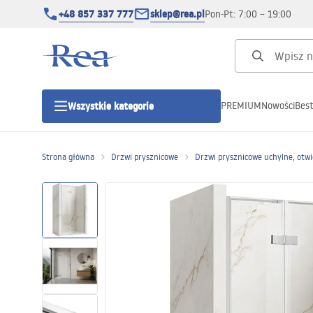
+48 857 337 777
sklep@rea.pl
Pon-Pt: 7:00 – 19:00
PREMIUM
Nowości
Best
Wszystkie kategorie
Kategorie produktowe
Strona główna
Drzwi prysznicowe
Drzwi prysznicowe uchylne, otw
Kabiny prysznicowe
Drzwi prysznicowe
Brodziki prysznicowe
Odpływy liniowe