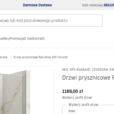
Darmowa Dostawa
REA10
Kod rabatowy:
sellery
Promocja
O nas
Kontakt
ierane
Drzwi prysznicowe Rea Atlas 100 Chrome
SKU
:
KPL-K4664
ID
:
11505
EAN
:
59
Drzwi prysznicowe 
1189,00 zł
Wybierz profil drzwi
Wybierz profil drzwi