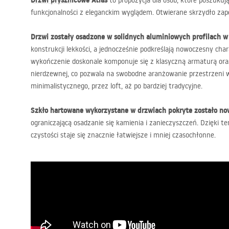
Drzwi prysznicowe Atlas
to propozycja dla osób, które poszukuj
funkcjonalności z eleganckim wyglądem. Otwierane skrzydło za
Drzwi zostały osadzone w solidnych aluminiowych profilach w
konstrukcji lekkości, a jednocześnie podkreślają nowoczesny ch
wykończenie doskonale komponuje się z klasyczną armaturą oraz
nierdzewnej, co pozwala na swobodne aranżowanie przestrzeni 
minimalistycznego, przez loft, aż po bardziej tradycyjne.
Szkło hartowane wykorzystane w drzwiach pokryte zostało no
ograniczającą osadzanie się kamienia i zanieczyszczeń. Dzięki 
czystości staje się znacznie łatwiejsze i mniej czasochłonne.