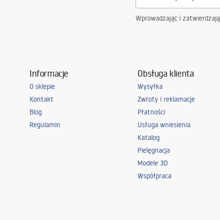
Możliwość montażu bez brodzika
Tak
Wprowadzając i zatwierdzaj
Gwarancja
24 miesiące
Informacje
Obsługa klienta
O sklepie
Wysyłka
Kontakt
Zwroty i reklamacje
Blog
Płatności
Regulamin
Usługa wniesienia
Katalog
Pielęgnacja
Modele 3D
Współpraca