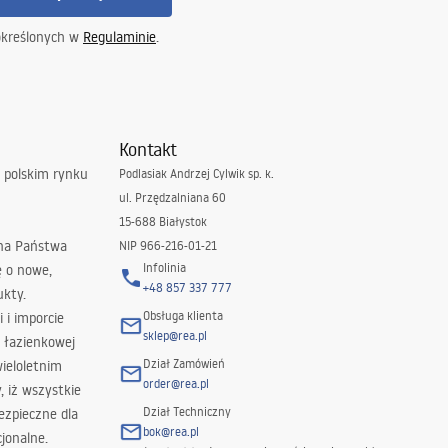
określonych w
Regulaminie
.
Kontakt
 polskim rynku
Podlasiak Andrzej Cylwik sp. k.
ul. Przędzalniana 60
15-688 Białystok
 na Państwa
NIP 966-216-01-21
Infolinia
ę o nowe,
+48 857 337 777
ukty.
Obsługa klienta
i i imporcie
sklep@rea.pl
 łazienkowej
Dział Zamówień
wieloletnim
order@rea.pl
 iż wszystkie
Dział Techniczny
ezpieczne dla
bok@rea.pl
jonalne.