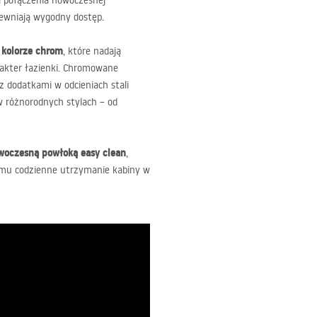
ą połączenia nowoczesnej
pewniają wygodny dostęp.
 kolorze chrom
, które nadają
arakter łazienki. Chromowane
 dodatkami w odcieniach stali
w różnorodnych stylach – od
woczesną powłoką easy clean
,
temu codzienne utrzymanie kabiny w