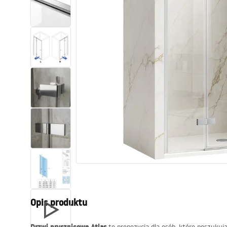
Toalety, ubikacje
Umywalki
Wanny i parawany
Baterie
Natryski
Kuchnia
Akcesoria i meble łazienkowe
Opis produktu