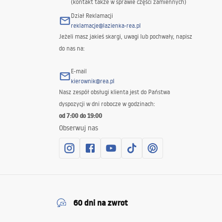
(kontakt także w sprawie części zamiennych)
Dział Reklamacji
reklamacje@lazienka-rea.pl
Jeżeli masz jakieś skargi, uwagi lub pochwały, napisz
do nas na:
E-mail
kierownik@rea.pl
Nasz zespół obsługi klienta jest do Państwa
dyspozycji w dni robocze w godzinach:
od 7:00 do 19:00
Obserwuj nas
60 dni na zwrot