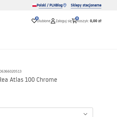
Polski / PLN
Blog
Sklepy stacjonarne
0
0
0,00 zł
Ulubione
Zaloguj się
Koszyk
:
06366020513
Rea Atlas 100 Chrome