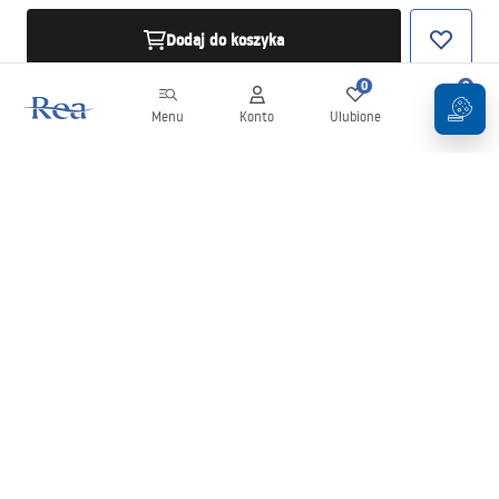
Dodaj do koszyka
0
0
Menu
Konto
Ulubione
Koszyk
Newsletter
Bądź na bieżąco z nowościami i promocjami!
Zapisz się
Wprowadzając i zatwierdzając swoje dane wyrażasz zgodę na
otrzymywanie newslettera na zasadach określonych w
Regulaminie
.