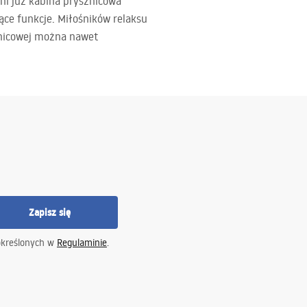
ni już kabina prysznicowa
ące funkcje. Miłośników relaksu
sznicowej można nawet
Zapisz się
określonych w
Regulaminie
.