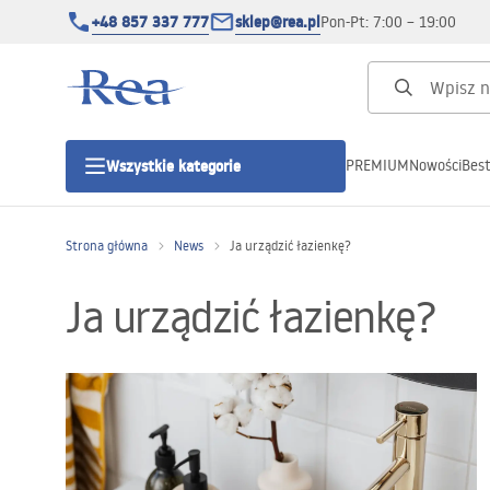
+48 857 337 777
sklep@rea.pl
Pon-Pt: 7:00 – 19:00
PREMIUM
Nowości
Best
Wszystkie kategorie
Kategorie produktowe
Strona główna
News
Ja urządzić łazienkę?
Kabiny prysznicowe
Ja urządzić łazienkę?
Drzwi prysznicowe
Brodziki prysznicowe
Odpływy liniowe