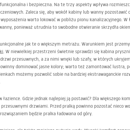
funkcjonalna i bezpieczna. Na te trzy aspekty wpływa rozmiesz
zeniowych. Zaleca się, aby wokół kabiny lub wanny pozostawić c
 wyposażenia warto lokować w pobliżu pionu kanalizacyjnego. W 
wanny, ponieważ utrudnia to swobodne otwieranie skrzydła okie
funkcjonalne jak te o większym metrażu. Warunkiem jest przem
ki
. W niewielkiej przestrzeni świetnie sprawdzi się kabina prysz
zwi przesuwnych, a za nimi wnęki lub szafy, w których ukryjemy
winny dominować jasne kolory; warto też zamontować lustra, p
zienkach możemy pozwolić sobie na bardziej ekstrawaganckie roz
.
łazience. Gdzie jednak najlepiej ją postawić? Dla większego ko
 przesuwnymi drzwiami. Przed pralką powinno pozostać nieco wol
 rozwiązaniem będzie pralka ładowana od góry.