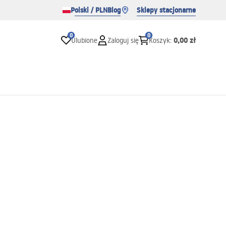
Polski / PLN
Blog
Sklepy stacjonarne
0
0
0,00 zł
Ulubione
Zaloguj się
Koszyk
: