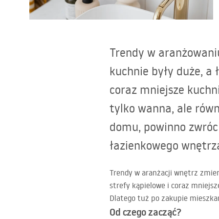
Toalety, ubikacje
Trendy w aranżowaniu
Umywalki
kuchnie były duże, a 
Wanny i parawany
coraz mniejsze kuchni
tylko wanna, ale równ
Baterie
domu, powinno zwróci
Natryski
łazienkowego wnętrz
Kuchnia
Trendy w aranżacji wnętrz zmieni
strefy kąpielowe i coraz mniejsz
Akcesoria i meble łazienkowe
Dlatego tuż po zakupie mieszkan
Od czego zacząć?