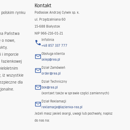
Kontakt
 polskim rynku
Podlasiak Andrzej Cylwik sp. k.
ul. Przędzalniana 60
15-688 Białystok
 na Państwa
NIP 966-216-01-21
Infolinia
ę o nowe,
+48 857 337 777
ukty.
Obsługa klienta
i i imporcie
sklep@rea.pl
 łazienkowej
Dział Zamówień
wieloletnim
order@rea.pl
 iż wszystkie
Dział Techniczny
ezpieczne dla
bok@rea.pl
jonalne.
(kontakt także w sprawie części zamiennych)
Dział Reklamacji
reklamacje@lazienka-rea.pl
Jeżeli masz jakieś skargi, uwagi lub pochwały, napisz
do nas na: