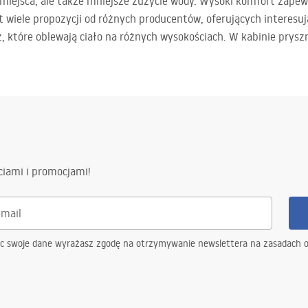
 miejsca, ale także mniejsze zużycie wody. Wysoki komfort zapew
 wiele propozycji od różnych producentów, oferujących interesuj
sz, które oblewają ciało na różnych wysokościach. W kabinie pry
ciami i promocjami!
ąc swoje dane wyrażasz zgodę na otrzymywanie newslettera na zasadach 