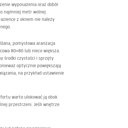
czenie wyposażenia oraz dobór
o najmniej metr wolnej
łazience z oknem nie należy
nnego.
yślana, pomysłowa aranżacja
nicowa 80×80 lub nieco większa.
 środki czystości i sprzęty
onieważ optycznie powiększają
wiązania, na przykład ustawienie
mfortu warto ulokować ją obok
nej przestrzeni. Jeśli wnętrze