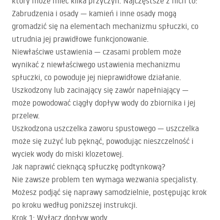
który może mieć kilka przyczyn. Najczęstsze z nich to:
Zabrudzenia i osady — kamień i inne osady mogą
gromadzić się na elementach mechanizmu spłuczki, co
utrudnia jej prawidłowe funkcjonowanie.
Niewłaściwe ustawienia — czasami problem może
wynikać z niewłaściwego ustawienia mechanizmu
spłuczki, co powoduje jej nieprawidłowe działanie.
Uszkodzony lub zacinający się zawór napełniający —
może powodować ciągły dopływ wody do zbiornika i jej
przelew.
Uszkodzona uszczelka zaworu spustowego — uszczelka
może się zużyć lub pęknąć, powodując nieszczelność i
wyciek wody do miski klozetowej.
Jak naprawić cieknącą spłuczkę podtynkową?
Nie zawsze problem ten wymaga wezwania specjalisty.
Możesz podjąć się naprawy samodzielnie, postępując krok
po kroku według poniższej instrukcji.
Krok 1: Wyłącz dopływ wody