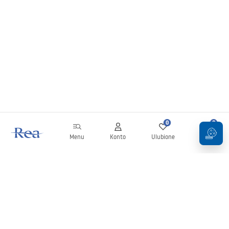
0
0
Menu
Konto
Ulubione
Koszyk
Newsletter
Bądź na bieżąco z nowościami i promocjami!