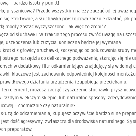
ową – bardzo istotny punkt!
wkę prysznicową? Przede wszystkim należy zacząć od jej uważneg
e się efektywne, a
słuchawka prysznicowa
zacznie działać, jak 
ędą mogły zostać wyczyszczone. Jak więc to zrobić?
węża od słuchawki. W trakcie tego procesu zwróć uwagę na uszcze
j uszkodzenia lub zużycia, konieczna będzie jej wymiana.
kratki z głowicy słuchawki, zaczynając od poluzowania śruby moc
yj ostrego narzędzia do delikatnego podważenia, starając się nie 
ch w dodatkowy filtr odkamieniający znajdujący się w dolnej cz
wki, kluczowe jest zachowanie odpowiedniej kolejności montażu
a prawidłowego działania urządzenia i zapobiega przeciekaniu.
ać ten element, możesz zacząć czyszczenie słuchawki prysznicow
w każdym większym sklepie, lub naturalne sposoby, zdecydowanie
icowej – chemicznie czy naturalnie?
 służą do odkamieniania, kupujesz oczywiście bardzo silne prepar
 jest dość agresywny, zwłaszcza dla środowiska naturalnego. Są 
nych preparatów.