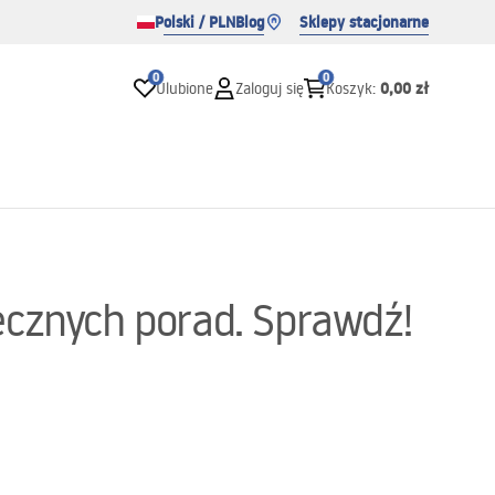
Polski / PLN
Blog
Sklepy stacjonarne
0
0
0,00 zł
Ulubione
Zaloguj się
Koszyk
:
ecznych porad. Sprawdź!