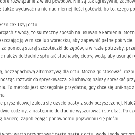
obre rozwiązanie z wielu powodów. Nie są tak agresywne, zachow
 także wydawać na nie nadmiernej ilości gotówki, bo to, czego p
sznica? Użyj octu!
rcjach z wodą, to skuteczny sposób na usuwanie kamienia. Moż
zczając ją w misce lub woreczku, aby zapewnić pełne pokrycie
i za pomocą starej szczoteczki do zębów, a w razie potrzeby, p
ec należy dokładnie spłukać słuchawkę ciepłą wodą, aby usunąć r
ą, bezzapachową alternatywą dla octu. Można go stosować, rozpu
enosząc roztwór do spryskiwacza. Słuchawkę należy spryskać p
. Ta metoda jest szczególnie przydatna, gdy chce się uniknąć z
ona
 prysznicowej zaleca się użycie pasty z sody oczyszczonej. Należ
 dwie godziny, a następnie dokładnie wyszorować i spłukać. Po cz
 barierę, zapobiegając ponownemu pojawieniu się pleśni.
j wody warto przygotować gęstą pastę z octu, wody i sody oczysz