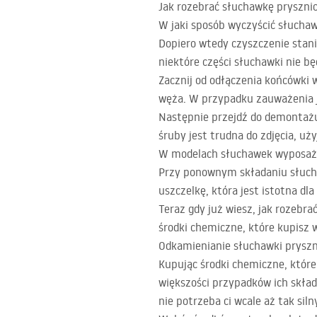
Jak rozebrać słuchawkę prysznic
W jaki sposób wyczyścić słucha
Dopiero wtedy czyszczenie stani
niektóre części słuchawki nie b
Zacznij od odłączenia końcówki 
węża. W przypadku zauważenia je
Następnie przejdź do demontażu 
śruby jest trudna do zdjęcia, uż
W modelach słuchawek wyposażony
Przy ponownym składaniu słucha
uszczelkę, która jest istotna dl
Teraz gdy już wiesz, jak rozebr
środki chemiczne, które kupisz 
Odkamienianie słuchawki pryszn
Kupując środki chemiczne, które
większości przypadków ich skład
nie potrzeba ci wcale aż tak sil