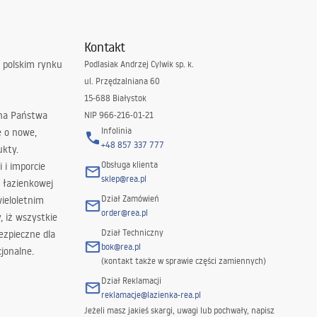
Kontakt
 polskim rynku
Podlasiak Andrzej Cylwik sp. k.
ul. Przędzalniana 60
15-688 Białystok
 na Państwa
NIP 966-216-01-21
Infolinia
ę o nowe,
+48 857 337 777
ukty.
Obsługa klienta
i i imporcie
sklep@rea.pl
 łazienkowej
Dział Zamówień
wieloletnim
order@rea.pl
 iż wszystkie
Dział Techniczny
ezpieczne dla
bok@rea.pl
jonalne.
(kontakt także w sprawie części zamiennych)
Dział Reklamacji
reklamacje@lazienka-rea.pl
Jeżeli masz jakieś skargi, uwagi lub pochwały, napisz