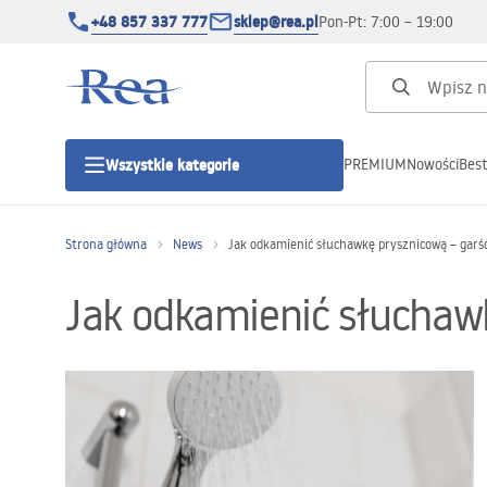
+48 857 337 777
sklep@rea.pl
Pon-Pt: 7:00 – 19:00
PREMIUM
Nowości
Best
Wszystkie kategorie
Kategorie produktowe
Strona główna
News
Jak odkamienić słuchawkę prysznicową – garś
Kabiny prysznicowe
Jak odkamienić słuchawk
Drzwi prysznicowe
Brodziki prysznicowe
Odpływy liniowe