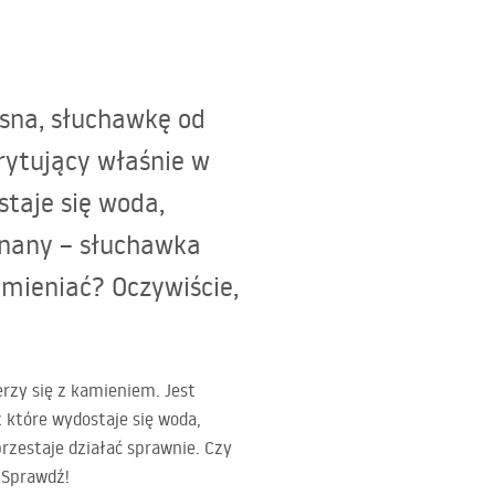
asna, słuchawkę od
irytujący właśnie w
taje się woda,
znany – słuchawka
ymieniać? Oczywiście,
erzy się z kamieniem. Jest
 które wydostaje się woda,
rzestaje działać sprawnie. Czy
 Sprawdź!