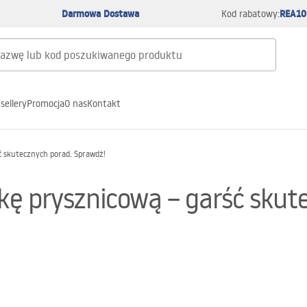
Darmowa Dostawa
REA10
Kod rabatowy:
sellery
Promocja
O nas
Kontakt
ć skutecznych porad. Sprawdź!
ę prysznicową – garść skut