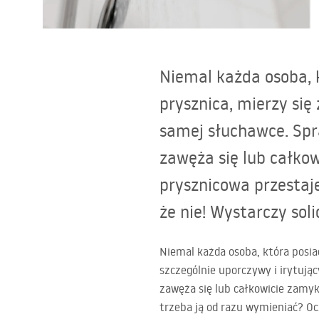
Toalety, ubikacje
Niemal każda osoba, k
Umywalki
prysznica, mierzy się
Wanny i parawany
samej słuchawce. Spra
zawęża się lub całko
Baterie
prysznicowa przestaje
Natryski
że nie! Wystarczy sol
Kuchnia
Niemal każda osoba, która posia
szczególnie uporczywy i irytują
Akcesoria i meble łazienkowe
zawęża się lub całkowicie zamyk
trzeba ją od razu wymieniać? Ocz