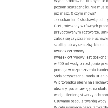
Wybór środków naturalnych to d
poziom skuteczności. Nie musisz
już masz. O czym mowa?
Jak odkamienić słuchawkę od pry
Ocet, mieszany w równych propo
przygotowanym roztworze, umies
zaleca się czyszczenie słuchawk
szpilką lub wykałaczką. Na koni
Kwasek cytrynowy
Kwasek cytrynowy jest doskonał
w 200 ml wody, a następnie prz
pomaga w rozpuszczeniu kamienia
Soda oczyszczona i woda utleni
W przypadku pleśni na słuchawce
obszary, pozostawiając na około
wodą utlenioną stworzy ochronną
Usuwanie osadu z twardej wody
W celu usunięcia osadu z twarde