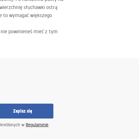
wierzchnię słuchawki ostrą
że to wymagać większego
 nie powinieneś mieć z tym
Zapisz się
określonych w
Regulaminie
.