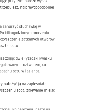
ując przy tym bardzo wysoki
otrzebujesz, najprawdopodobniej
na zanurzyć słuchawkę w
. Po kilkugodzinnym moczeniu
rzeczyszczenie zatkanych otworów
esztki octu.
szczając dwie łyżeczki kwasku
rzygotowanym roztworem, co
apachu octu w łazience.
y nałożyć ją na zapleśniałe
yszczeniu soda, zalewanie miejsc
czonej. Po nałożeniu pasty na