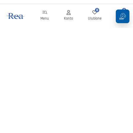
0
0
Menu
Konto
Ulubione
Koszyk
Newsletter
Bądź na bieżąco z nowościami i promocjami!
Zapisz się
Wprowadzając i zatwierdzając swoje dane wyrażasz zgodę na
otrzymywanie newslettera na zasadach określonych w
Regulaminie
.