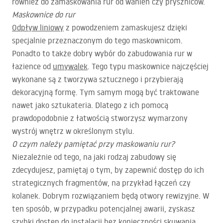
również do zamaskowania rur od wanien czy pryszniców.
Maskownice do rur
Odpływ liniowy
z powodzeniem zamaskujesz dzięki
specjalnie przeznaczonym do tego maskownicom.
Ponadto to także dobry wybór do zabudowania rur w
łazience od
umywalek
. Tego typu maskownice najczęściej
wykonane są z tworzywa sztucznego i przybierają
dekoracyjną formę. Tym samym mogą być traktowane
nawet jako sztukateria. Dlatego z ich pomocą
prawdopodobnie z łatwością stworzysz wymarzony
wystrój wnętrz w określonym stylu.
O czym należy pamiętać przy maskowaniu rur?
Niezależnie od tego, na jaki rodzaj zabudowy się
zdecydujesz, pamiętaj o tym, by zapewnić dostęp do ich
strategicznych fragmentów, na przykład łączeń czy
kolanek. Dobrym rozwiązaniem będą otwory rewizyjne. W
ten sposób, w przypadku potencjalnej awarii, zyskasz
szybki dostęp do instalacji bez konieczności skuwania