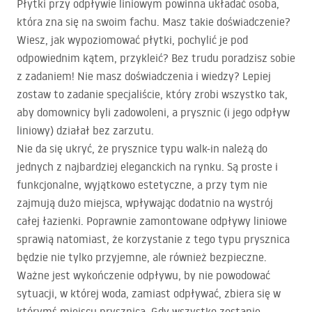
Płytki przy odpływie liniowym powinna układać osoba,
która zna się na swoim fachu. Masz takie doświadczenie?
Wiesz, jak wypoziomować płytki, pochylić je pod
odpowiednim kątem, przykleić? Bez trudu poradzisz sobie
z zadaniem! Nie masz doświadczenia i wiedzy? Lepiej
zostaw to zadanie specjaliście, który zrobi wszystko tak,
aby domownicy byli zadowoleni, a prysznic (i jego odpływ
liniowy) działał bez zarzutu.
Nie da się ukryć, że prysznice typu walk-in należą do
jednych z najbardziej eleganckich na rynku. Są proste i
funkcjonalne, wyjątkowo estetyczne, a przy tym nie
zajmują dużo miejsca, wpływając dodatnio na wystrój
całej łazienki. Poprawnie zamontowane odpływy liniowe
sprawią natomiast, że korzystanie z tego typu prysznica
będzie nie tylko przyjemne, ale również bezpieczne.
Ważne jest wykończenie odpływu, by nie powodować
sytuacji, w której woda, zamiast odpływać, zbiera się w
którymś miejscu prysznica. Gdy wszystko zostanie