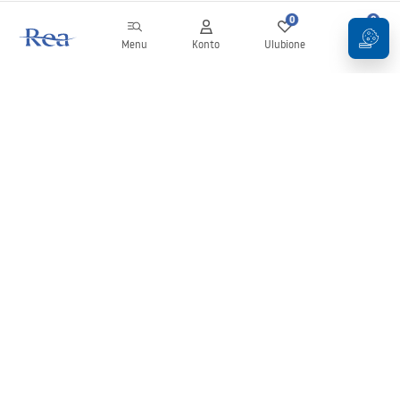
0
0
Menu
Konto
Ulubione
Koszyk
Newsletter
Bądź na bieżąco z nowościami i promocjami!
Zapisz się
Wprowadzając i zatwierdzając swoje dane wyrażasz zgodę na
otrzymywanie newslettera na zasadach określonych w
Regulaminie
.