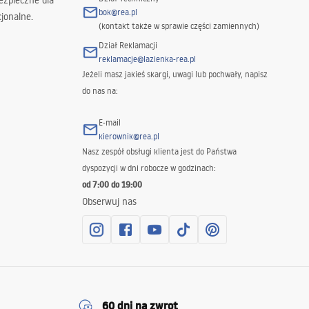
ezpieczne dla
bok@rea.pl
jonalne.
(kontakt także w sprawie części zamiennych)
Dział Reklamacji
reklamacje@lazienka-rea.pl
Jeżeli masz jakieś skargi, uwagi lub pochwały, napisz
do nas na:
E-mail
kierownik@rea.pl
Nasz zespół obsługi klienta jest do Państwa
dyspozycji w dni robocze w godzinach:
od 7:00 do 19:00
Obserwuj nas
60 dni na zwrot