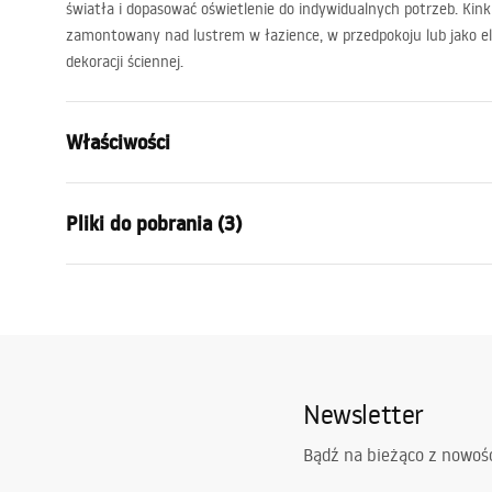
światła i dopasować oświetlenie do indywidualnych potrzeb. Kink
zamontowany nad lustrem w łazience, w przedpokoju lub jako el
dekoracji ściennej.
Właściwości
Model
SWE017-1W
Pliki do pobrania (3)
Rodzaj lampy
Kinkiet
Długość (mm)
600
mm
Warunki bezpieczeństwa
Szerokość (mm)
300
mm
Instr
WARUNKI BEZPIECZENSTWA
Manua
Wysokość (mm)
50
mm
LAMPY.pdf
Zasilanie
sieciowe ~2
Newsletter
Materiał wykonania
aluminium, 
Etykieta energetyczna
Strumień świetlny
1001 - 1500
etykieta_energetyczna.pdf
Bądź na bieżąco z nowoś
Kolor lampy
chrom