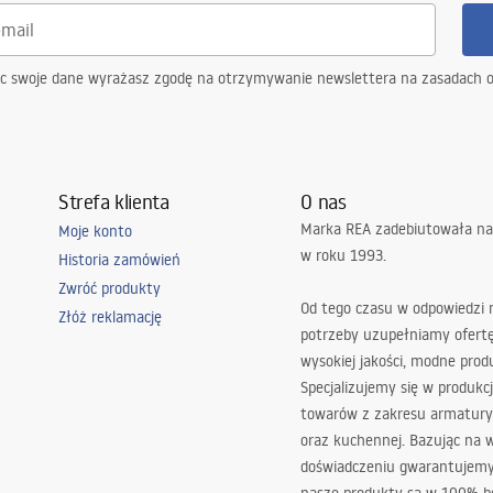
e źródło LED
e źródło LED
ąc swoje dane wyrażasz zgodę na otrzymywanie newslettera na zasadach 
Strefa klienta
O nas
Marka REA zadebiutowała na
Moje konto
w roku 1993.
Historia zamówień
ia, korytarz/schody, kuchnia,
Zwróć produkty
nia, uniwersalne
Od tego czasu w odpowiedzi
Złóż reklamację
potrzeby uzupełniamy ofert
wysokiej jakości, modne prod
ta nachylenia
Specjalizujemy się w produkcj
towarów z zakresu armatury
oraz kuchennej. Bazując na 
doświadczeniu gwarantujemy,