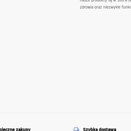
nasze produkty są w 100% b
zdrowia oraz niezwykle funkc
pieczne zakupy
Szybka dostawa