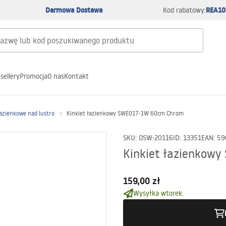
Darmowa Dostawa
REA10
Kod rabatowy:
sellery
Promocja
O nas
Kontakt
łazienkowe nad lustro
Kinkiet łazienkowy SWE017-1W 60cm Chrom
SKU
:
OSW-20116
ID
:
13351
EAN
:
59
Kinkiet łazienkow
159,00 zł
Wysyłka wtorek.