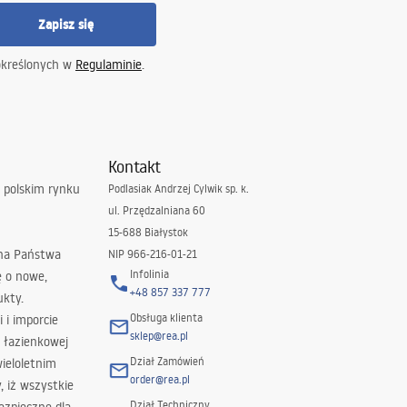
Zapisz się
określonych w
Regulaminie
.
Kontakt
 polskim rynku
Podlasiak Andrzej Cylwik sp. k.
ul. Przędzalniana 60
15-688 Białystok
 na Państwa
NIP 966-216-01-21
Infolinia
ę o nowe,
+48 857 337 777
ukty.
Obsługa klienta
i i imporcie
sklep@rea.pl
 łazienkowej
Dział Zamówień
wieloletnim
order@rea.pl
 iż wszystkie
Dział Techniczny