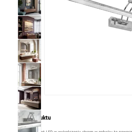
Toalety, ubikacje
Umywalki
Wanny i parawany
Baterie
Natryski
Kuchnia
Akcesoria i meble łazienkowe
Opis produktu