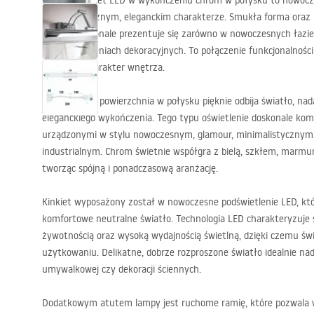
Stylowy kinkiet
LED
w wykończeniu chrom w połysku to nowocze
minimalistycznym, eleganckim charakterze. Smukła forma oraz l
oprawa doskonale prezentuje się zarówno w nowoczesnych łazien
czy przestrzeniach dekoracyjnych. To połączenie funkcjonalności 
podkreśla charakter wnętrza.
Chromowana powierzchnia w połysku pięknie odbija światło, nadaj
eleganckiego wykończenia. Tego typu oświetlenie doskonale ko
urządzonymi w stylu nowoczesnym, glamour, minimalistycznym,
industrialnym. Chrom świetnie współgra z bielą, szkłem, marm
tworząc spójną i ponadczasową aranżację.
Kinkiet wyposażony został w nowoczesne podświetlenie
LED
, k
komfortowe neutralne światło. Technologia
LED
charakteryzuje 
żywotnością oraz wysoką wydajnością świetlną, dzięki czemu św
użytkowaniu. Delikatne, dobrze rozproszone światło idealnie nada
umywalkowej czy dekoracji ściennych.
Dodatkowym atutem lampy jest ruchome ramię, które pozwala 