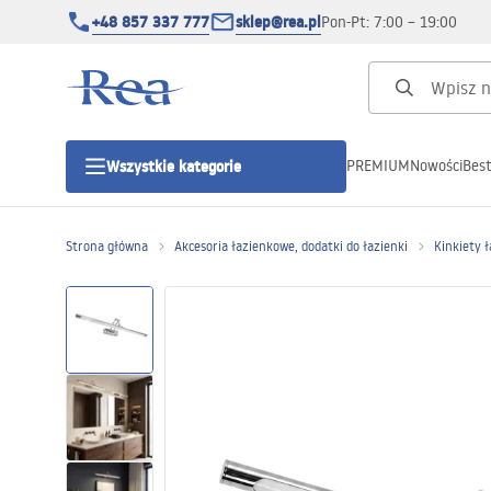
+48 857 337 777
sklep@rea.pl
Pon-Pt: 7:00 – 19:00
PREMIUM
Nowości
Best
Wszystkie kategorie
Kategorie produktowe
Strona główna
Akcesoria łazienkowe, dodatki do łazienki
Kinkiety 
Kabiny prysznicowe
Drzwi prysznicowe
Brodziki prysznicowe
Odpływy liniowe