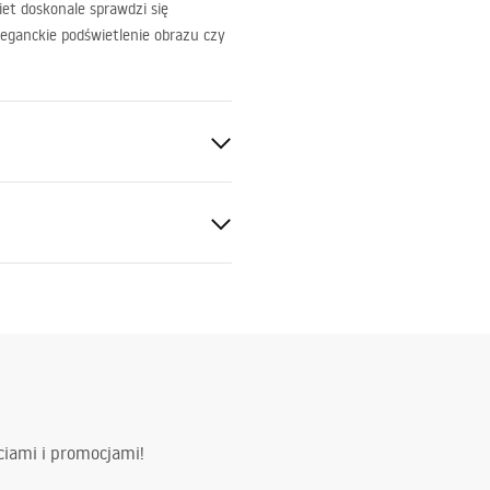
iet doskonale sprawdzi się
eganckie podświetlenie obrazu czy
ukcja montażu
l_SWE024-1W.pdf
20V - ~240V
metal, tworzywo sztuczne
 lm
ciami i promocjami!