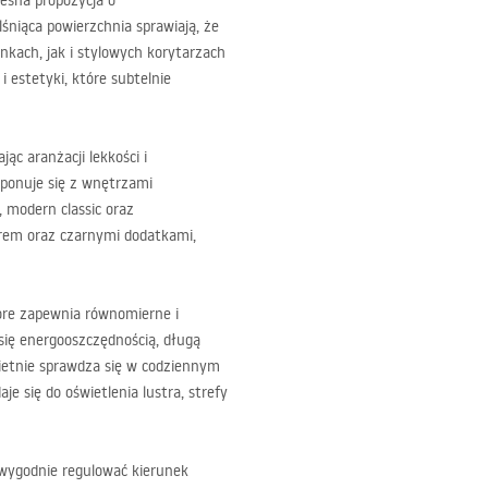
sna propozycja o
śniąca powierzchnia sprawiają, że
kach, jak i stylowych korytarzach
i estetyki, które subtelnie
ąc aranżacji lekkości i
mponuje się z wnętrzami
 modern classic oraz
urem oraz czarnymi dodatkami,
tóre zapewnia równomierne i
się energooszczędnością, długą
ietnie sprawdza się w codziennym
je się do oświetlenia lustra, strefy
wygodnie regulować kierunek