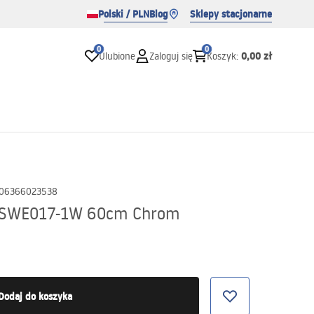
Polski / PLN
Blog
Sklepy stacjonarne
0
0
0,00 zł
Ulubione
Zaloguj się
Koszyk
:
06366023538
y SWE017-1W 60cm Chrom
Dodaj do koszyka