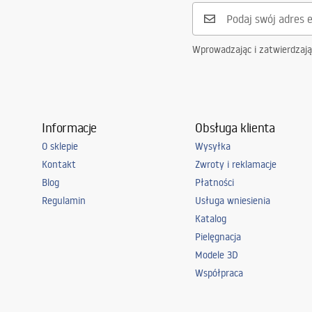
Liczba punktów światła
zintegrowan
Zastosowany gwint
zintegrowan
Wprowadzając i zatwierdzaj
Barwa światła
neutralna
Temperatura barwy
4000K
Źródło światła w komplecie
Tak
Informacje
Obsługa klienta
Klasa energetyczna
F
O sklepie
Wysyłka
Klasa szczelności
IP20
Kontakt
Zwroty i reklamacje
Pomieszczenie
biuro, jadaln
Blog
Płatności
salon, sypial
Regulamin
Usługa wniesienia
Moc
12W
Katalog
cechy dodatkowe
regulacja ką
Pielęgnacja
Modele 3D
Współpraca