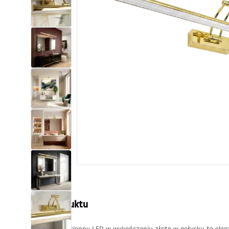
Toalety, ubikacje
Umywalki
Wanny i parawany
Baterie
Natryski
Kuchnia
Akcesoria i meble łazienkowe
Opis produktu