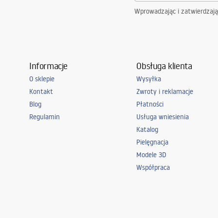
Zastosowany gwint
zintegrowan
Wprowadzając i zatwierdzaj
Barwa światła
neutralna
Temperatura barwy
4000K
Źródło światła w komplecie
Tak
Informacje
Obsługa klienta
Klasa energetyczna
F
O sklepie
Wysyłka
Klasa szczelności
IP20
Kontakt
Zwroty i reklamacje
Pomieszczenie
biuro, jadaln
Blog
Płatności
salon, sypial
Regulamin
Usługa wniesienia
Moc
16W
Katalog
cechy dodatkowe
regulacja ką
Pielęgnacja
Modele 3D
Współpraca