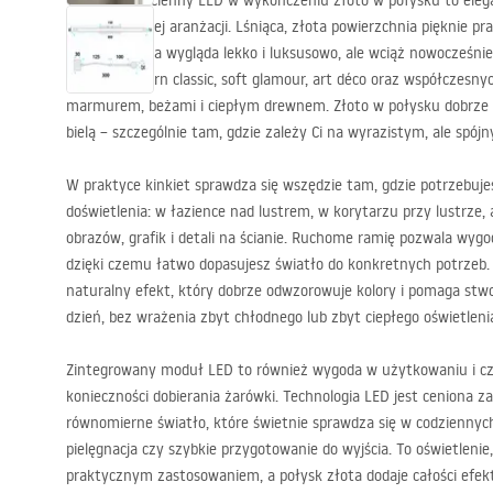
Ten kinkiet ścienny
LED
w wykończeniu złoto w połysku to elegan
charakter całej aranżacji. Lśniąca, złota powierzchnia pięknie pra
czemu oprawa wygląda lekko i luksusowo, ale wciąż nowocześnie.
wnętrz modern classic, soft glamour, art déco oraz współczesny
marmurem, beżami i ciepłym drewnem. Złoto w połysku dobrze k
bielą – szczególnie tam, gdzie zależy Ci na wyrazistym, ale spó
W praktyce kinkiet sprawdza się wszędzie tam, gdzie potrzebuje
doświetlenia: w łazience nad lustrem, w korytarzu przy lustrze, 
obrazów, grafik i detali na ścianie. Ruchome ramię pozwala wygo
dzięki czemu łatwo dopasujesz światło do konkretnych potrzeb
naturalny efekt, który dobrze odwzorowuje kolory i pomaga st
dzień, bez wrażenia zbyt chłodnego lub zbyt ciepłego oświetleni
Zintegrowany moduł
LED
to również wygoda w użytkowaniu i cz
konieczności dobierania żarówki. Technologia
LED
jest ceniona za
równomierne światło, które świetnie sprawdza się w codziennych
pielęgnacja czy szybkie przygotowanie do wyjścia. To oświetlenie
praktycznym zastosowaniem, a połysk złota dodaje całości efe