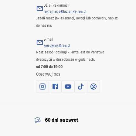
Dział Reklamacji
reklamacje@lazienka-rea.pl
Jeżeli masz jakieś skargi, uwagi lub pochwały, napisz
do nas na:
E-mail
kierownik@rea.pl
Nasz zespół obsługi klienta jest do Państwa
dyspozycji w dni robocze w godzinach:
od 7:00 do 19:00
Obserwuj nas
60 dni na zwrot