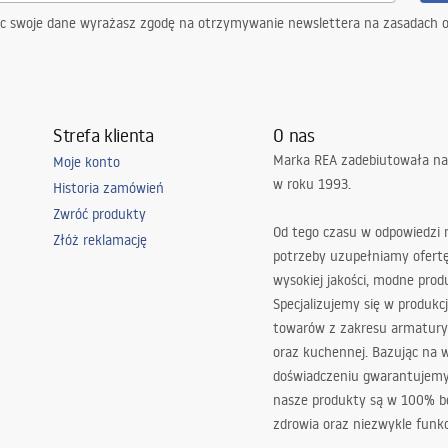
e źródło LED
ąc swoje dane wyrażasz zgodę na otrzymywanie newslettera na zasadach 
Strefa klienta
O nas
Marka REA zadebiutowała na
Moje konto
w roku 1993.
Historia zamówień
ia, korytarz/schody, kuchnia,
Zwróć produkty
nia, uniwersalne
Od tego czasu w odpowiedzi
Złóż reklamację
potrzeby uzupełniamy ofert
wysokiej jakości, modne prod
ta nachylenia
Specjalizujemy się w produkcj
towarów z zakresu armatury
oraz kuchennej. Bazując na 
doświadczeniu gwarantujemy,
nasze produkty są w 100% b
zdrowia oraz niezwykle funkc