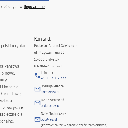
określonych w
Regulaminie
.
Kontakt
 polskim rynku
Podlasiak Andrzej Cylwik sp. k.
ul. Przędzalniana 60
15-688 Białystok
 na Państwa
NIP 966-216-01-21
Infolinia
ę o nowe,
+48 857 337 777
ukty.
Obsługa klienta
i i imporcie
sklep@rea.pl
 łazienkowej
Dział Zamówień
wieloletnim
order@rea.pl
 iż wszystkie
Dział Techniczny
ezpieczne dla
bok@rea.pl
jonalne.
(kontakt także w sprawie części zamiennych)