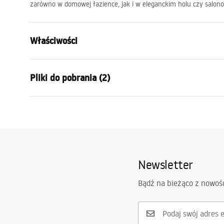
zarówno w domowej łazience, jak i w eleganckim holu czy salonow
Właściwości
Model
SWE021-1W
Pliki do pobrania (2)
Rodzaj lampy
Kinkiet
Długość (mm)
800
mm
Warunki bezpieczeństwa
Szerokość (mm)
300
mm
Instr
WARUNKI BEZPIECZENSTWA
Manua
Wysokość (mm)
50
mm
LAMPY.pdf
Zasilanie
sieciowe ~2
Newsletter
Materiał wykonania
aluminium, 
Strumień świetlny
1001 - 1500
Bądź na bieżąco z nowoś
Kolor lampy
złoty
Liczba punktów światła
zintegrowan