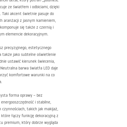
cki detal, który potrafi „podnieść”
cuje ze światłem i odbiciami, dzięki
 Taki akcent świetnie pasuje do
ch aranżacji z jasnym kamieniem,
omponuje się także z czernią i
jnym elemencie dekoracyjnym.
sz precyzyjnego, estetycznego
a także jako subtelne oświetlenie
dnie ustawić kierunek świecenia,
. Neutralna barwa światła
LED
daje
worzyć komfortowe warunki na co
a.
ysta forma oprawy – bez
 energooszczędność i stabilne,
 czynnościach, takich jak makijaż,
, które łączy funkcję dekoracyjną z
ktu premium, który dobrze wygląda