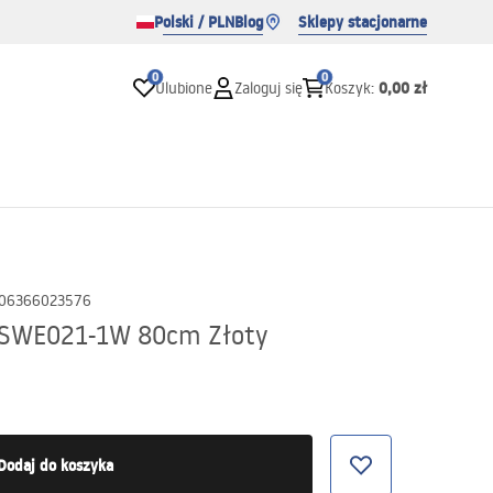
Polski / PLN
Blog
Sklepy stacjonarne
0
0
0,00 zł
Ulubione
Zaloguj się
Koszyk
:
06366023576
y SWE021-1W 80cm Złoty
Dodaj do koszyka