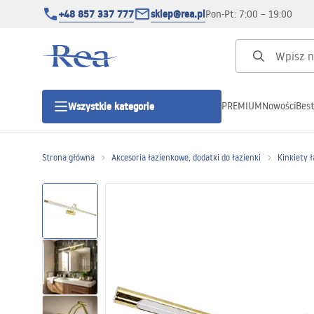
+48 857 337 777
sklep@rea.pl
Pon-Pt: 7:00 – 19:00
PREMIUM
Nowości
Best
Wszystkie kategorie
Kategorie produktowe
Strona główna
Akcesoria łazienkowe, dodatki do łazienki
Kinkiety 
Kabiny prysznicowe
Drzwi prysznicowe
Brodziki prysznicowe
Odpływy liniowe