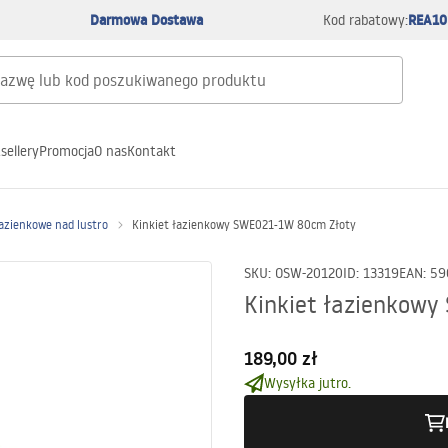
Darmowa Dostawa
REA10
Kod rabatowy:
sellery
Promocja
O nas
Kontakt
łazienkowe nad lustro
Kinkiet łazienkowy SWE021-1W 80cm Złoty
SKU
:
OSW-20120
ID
:
13319
EAN
:
59
Kinkiet łazienkow
189,00 zł
Wysyłka jutro.