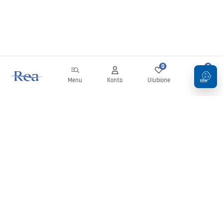
0
0
Menu
Konto
Ulubione
Koszyk
Newsletter
Bądź na bieżąco z nowościami i promocjami!
Zapisz się