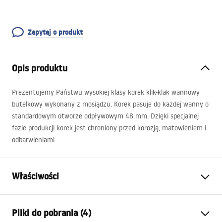
Zapytaj o produkt
Opis produktu
Prezentujemy Państwu wysokiej klasy korek klik-klak wannowy
butelkowy wykonany z mosiądzu. Korek pasuje do każdej wanny o
standardowym otworze odpływowym 48 mm. Dzięki specjalnej
fazie produkcji korek jest chroniony przed korozją, matowieniem i
odbarwieniami.
Właściwości
Wariant korka
z otworem przelewowym
Pliki do pobrania (4)
Materiał
mosiądz