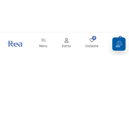
0
0
Menu
Konto
Ulubione
Koszyk
Newsletter
Bądź na bieżąco z nowościami i promocjami!
Zapisz się