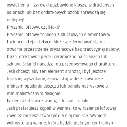
oświetleniu – żarówki pozbawione kloszy, w drucianych
osłonach lub bez dodatkowych ozdób sprawdzą się
najlepiej!
Prysznic loftowy, czyli jaki?
Prysznic loftowy to jeden z kluczowych elementów w
łazience o tej estetyce. Możesz zdecydować się na
otwarte przestrzenie prysznicowe bez tradycyjnej kabiny.
Duże, efektowne płytki ceramiczne na ścianach lub
szklane ścianki nadadzą mu przemysłowego charakteru.
Jeśli chcesz, aby ten element aranżacji był jeszcze
bardziej wyszukany, zainwestuj w deszczownicę z
efektem opadania deszczu lub panele natryskowe o
minimalistycznym designie.
Łazienka loftowa z wanną – luksus i relaks
Jeśli preferujesz kąpiel w wannie, to w łazience loftowej
również możesz stworzyć dla niej miejsce. Wybierz
wolnostojącą wannę, która będzie pięknym centralnym