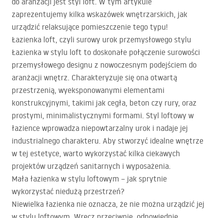
do aranżacji jest styl loft. W tym artykule
zaprezentujemy kilka wskazówek wnętrzarskich, jak
urządzić relaksujące pomieszczenie tego typu!
Łazienka loft, czyli surowy urok przemysłowego stylu
Łazienka w stylu loft to doskonałe połączenie surowości
przemysłowego designu z nowoczesnym podejściem do
aranżacji wnętrz. Charakteryzuje się ona otwartą
przestrzenią, wyeksponowanymi elementami
konstrukcyjnymi, takimi jak cegła, beton czy rury, oraz
prostymi, minimalistycznymi formami. Styl loftowy w
łazience wprowadza niepowtarzalny urok i nadaje jej
industrialnego charakteru. Aby stworzyć idealne wnętrze
w tej estetyce, warto wykorzystać kilka ciekawych
projektów urządzeń sanitarnych i wyposażenia.
Mała łazienka w stylu loftowym – jak sprytnie
wykorzystać niedużą przestrzeń?
Niewielka łazienka nie oznacza, że nie można urządzić jej
w stylu loftowym. Wręcz przeciwnie, odpowiednie