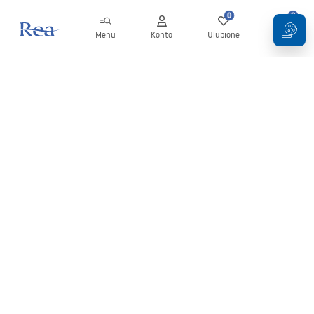
0
0
Menu
Konto
Ulubione
Koszyk
Newsletter
Bądź na bieżąco z nowościami i promocjami!
Zapisz się
Wprowadzając i zatwierdzając swoje dane wyrażasz zgodę na
otrzymywanie newslettera na zasadach określonych w
Regulaminie
.