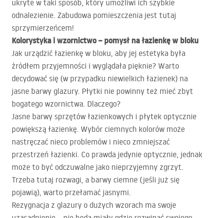
ukryte w taki sposób, który umożliwi ich szybkie
odnalezienie. Zabudowa pomieszczenia jest tutaj
sprzymierzeńcem!
Kolorystyka i wzornictwo – pomysł na łazienkę w bloku
Jak urządzić łazienkę w bloku, aby jej estetyka była
źródłem przyjemności i wyglądała pięknie? Warto
decydować się (w przypadku niewielkich łazienek) na
jasne barwy glazury. Płytki nie powinny też mieć zbyt
bogatego wzornictwa. Dlaczego?
Jasne barwy sprzętów łazienkowych i płytek optycznie
powiększą łazienkę. Wybór ciemnych kolorów może
nastręczać nieco problemów i nieco zmniejszać
przestrzeń łazienki. Co prawda jedynie optycznie, jednak
może to być odczuwalne jako nieprzyjemny zgrzyt.
Trzeba tutaj rozwagi, a barwy ciemne (jeśli już się
pojawią), warto przełamać jasnymi.
Rezygnacja z glazury o dużych wzorach ma swoje
uzasadnienie – nie będą miały gdzie rozwinąć swojego