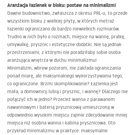
Aranżacja łazienek w bloku: postaw na minimalizm!
Dawne budownictwo, zwłaszcza z okresu
PRL
-u, to przede
wszystkim bloku z wielkiej płyty, w których metraż
łazienki ograniczano do bardzo niewielkich rozmiarów.
Trudno w nich było o rozmach, miejsce na wannę, pralkę,
umywalkę, prysznic i estetyczne dodatki. Nie są jednak
przestrzeniami, z którymi nie poradziłaby sobie osoba
aranżująca wnętrza w duchu minimalizmu!
Minimalizm, wbrew pozorom, nie zakłada ograniczania
ponad miarę, ale maksymalnego wykorzystywania tego,
co ograniczone. Brzmi skomplikowanie? Łazienka jest
mała, a domownicy lubią i prysznic, i wannę? Dlaczego nie
połączyć ich w jedno? Przecież wanna z parawanem
nawannowym i baterią prysznicową umieszczoną w
odpowiednio wysokim miejscu zajmie zdecydowanie mniej
miejsca niż osobna wanna i kabina prysznicowa. Oto
przykład minimalizmu w praktyce: maksymalne