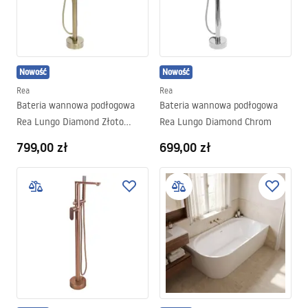
propozycje i sugestie – naszym priorytetem jest zadowolenie
klientów i sprostanie najbardziej wyszukanym oczekiwaniom. Z
nami o wyposażenie łazienki zadbało już ponad 500 000
zadowolonych klientów. Gwarantujemy bogaty wybór w zakresie
łazienkowego asortymentu, profesjonale doradztwo i miłą
Nowość
Nowość
obsługę.
Rea
Rea
Bateria wannowa podłogowa
Bateria wannowa podłogowa
Rea Lungo Diamond Złoto
Rea Lungo Diamond Chrom
Szczotkowane
799,00 zł
699,00 zł