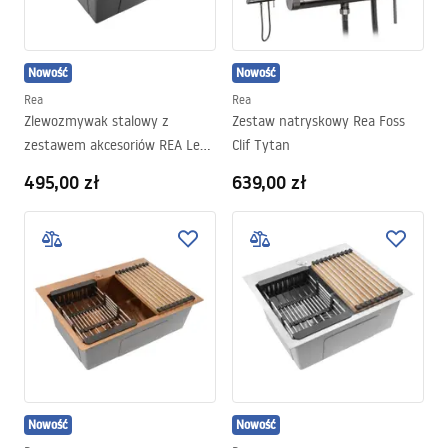
Nowość
Nowość
Rea
Rea
Zlewozmywak stalowy z
Zestaw natryskowy Rea Foss
zestawem akcesoriów REA Leo
Clif Tytan
50 Czarny
495,00 zł
639,00 zł
Nowość
Nowość