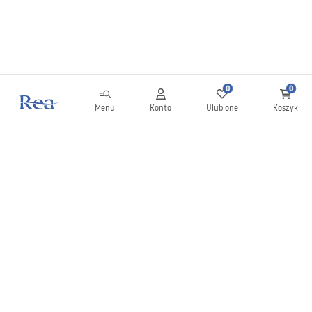
0
0
Menu
Konto
Ulubione
Koszyk
Newsletter
Bądź na bieżąco z nowościami i promocjami!
Zapisz się