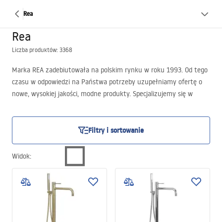
Rea
Rea
Liczba produktów: 3368
Marka REA zadebiutowała na polskim rynku w roku 1993. Od tego
czasu w odpowiedzi na Państwa potrzeby uzupełniamy ofertę o
nowe, wysokiej jakości, modne produkty. Specjalizujemy się w
produkcji i imporcie towarów z zakresu armatury łazienkowej oraz
kuchennej. Bazując na wieloletnim doświadczeniu gwarantujemy,
iż wszystkie nasze produkty są w 100% bezpieczne dla zdrowia
Filtry i sortowanie
oraz niezwykle funkcjonalne. Nasz asortyment umożliwia
wyposażenie łazienki w elementy takie jak m. in. parawany,
Widok
:
kabiny prysznicowe, drzwi wnękowe, panele natryskowe, zestawy
podtynkowe, deszczownice, baterie, odpływy liniowe, ceramika
sanitarna. Dbamy o to, by systematycznie wzbogacać naszą
ofertą o nowe pozycje odznaczające się wysokimi walorami
estetycznymi i użytkowymi. Jesteśmy otwarci na wszelakie