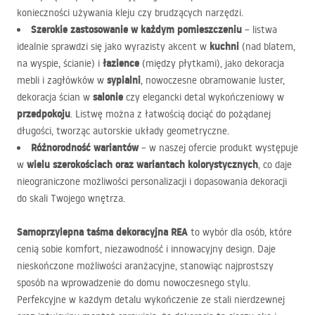
konieczności używania kleju czy brudzących narzędzi.
Szerokie zastosowanie w każdym pomieszczeniu
– listwa
kuchni
idealnie sprawdzi się jako wyrazisty akcent w
(nad blatem,
łazience
na wyspie, ścianie) i
(między płytkami), jako dekoracja
sypialni
mebli i zagłówków w
, nowoczesne obramowanie luster,
salonie
dekoracja ścian w
czy elegancki detal wykończeniowy w
przedpokoju
. Listwę można z łatwością dociąć do pożądanej
długości, tworząc autorskie układy geometryczne.
Różnorodność wariantów
– w naszej ofercie produkt występuje
wielu szerokościach oraz wariantach kolorystycznych
w
, co daje
nieograniczone możliwości personalizacji i dopasowania dekoracji
do skali Twojego wnętrza.
Samoprzylepna taśma dekoracyjna
REA
to wybór dla osób, które
cenią sobie komfort, niezawodność i innowacyjny design. Daje
nieskończone możliwości aranżacyjne, stanowiąc najprostszy
sposób na wprowadzenie do domu nowoczesnego stylu.
Perfekcyjne w każdym detalu wykończenie ze stali nierdzewnej