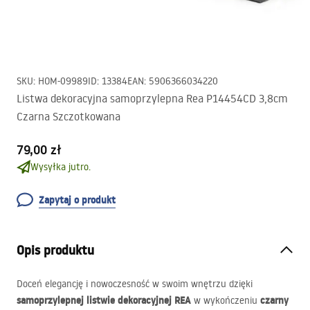
SKU
:
HOM-09989
ID
:
13384
EAN
:
5906366034220
Listwa dekoracyjna samoprzylepna Rea P14454CD 3,8cm
Czarna Szczotkowana
79,00 zł
Wysyłka jutro.
Zapytaj o produkt
Opis produktu
Doceń elegancję i nowoczesność w swoim wnętrzu dzięki
samoprzylepnej listwie dekoracyjnej
REA
czarny
w wykończeniu