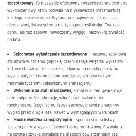
szczotkowany
. To niezwykle efektowny i wszechstronny element
wykończeniowy, który pozwala na błyskawiczną metamorfozę
każdego pomieszczenia. Wykonana z najwyższej jakości stali
nierdzewnej, listwa ścienna nie tylko podkreśli design Twojego
domu, ale też zapewni nowoczesny wygląd i niezwykłą trwałość
na lata.
Szlachetne wykończenie szczotkowane
– matowa, satynowa
struktura w odcieniu głębokiej czerni nadaje wnętrzu wyrazisty i
loftowy charakter. Jest bardziej odporna na odciski palców niż
wysoki połysk, doskonale komponując się z industrialnymi,
minimalistycznymi i klasycznymi aranżacjami.
Wykonanie ze stali nierdzewnej
– materiał ten gwarantuje
pełną odporność na korozję, wilgoć oraz uszkodzenia
mechaniczne. Dzięki temu listwa zachowuje swój nienaganny
wygląd przez długie lata, nawet w wymagających warunkach.
Mocna warstwa samoprzylepna
– spodnia strona listwy
została pokryta wysokiej jakości taśmą montażową. Pozwala to
na czystą i szybką instalację na gładkich powierzchniach bez