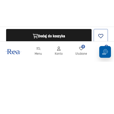
Dodaj do koszyka
0
0
Menu
Konto
Ulubione
Koszyk
Newsletter
Bądź na bieżąco z nowościami i promocjami!