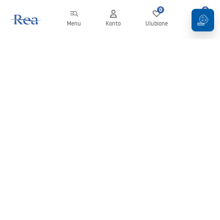
0
0
Menu
Konto
Ulubione
Koszyk
Newsletter
Bądź na bieżąco z nowościami i promocjami!
Zapisz się
Wprowadzając i zatwierdzając swoje dane wyrażasz zgodę na
otrzymywanie newslettera na zasadach określonych w
Regulaminie
.