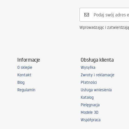
Mata grzewcza (antypara):
Nie
Model
CLASSICO
Moc [W]
12
W
Wprowadzając i zatwierdzaj
Gwarancja
24 miesiące
Informacje
Obsługa klienta
O sklepie
Wysyłka
Kontakt
Zwroty i reklamacje
Blog
Płatności
Regulamin
Usługa wniesienia
Katalog
Pielęgnacja
Modele 3D
Współpraca