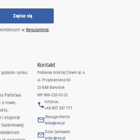
Zapisz się
określonych w
Regulaminie
.
Kontakt
 polskim rynku
Podlasiak Andrzej Cylwik sp. k.
ul. Przędzalniana 60
15-688 Białystok
 na Państwa
NIP 966-216-01-21
Infolinia
ę o nowe,
+48 857 337 777
ukty.
Obsługa klienta
i i imporcie
sklep@rea.pl
 łazienkowej
Dział Zamówień
wieloletnim
order@rea.pl