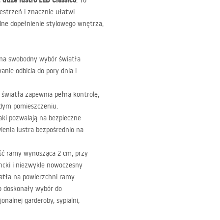
duże lustro
LED
Classico
c
. To
strzeń i znacznie ułatwi
lne dopełnienie stylowego wnętrza,
na swobodny wybór światła
nie odbicia do pory dnia i
 światła zapewnia pełną kontrolę,
żdym pomieszczeniu.
ki pozwalają na bezpieczne
ienia lustra bezpośrednio na
ść ramy wynosząca 2 cm, przy
ancki i niezwykle nowoczesny
atła na powierzchni ramy.
o doskonały wybór do
nalnej garderoby, sypialni,