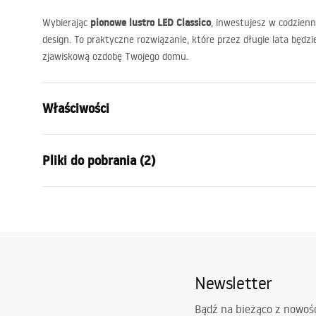
pionowe lustro
LED
Classico
Wybierając
, inwestujesz w codzien
design. To praktyczne rozwiązanie, które przez długie lata będzi
zjawiskową ozdobę Twojego domu.
Właściwości
Wysokość (mm):
1700
mm
Pliki do pobrania (2)
Szerokość (mm):
600
mm
Głębokość (mm):
20
mm
Warun
Oświetlenie LED:
Tak
manual mirror led
Warra
manual mirror led.pdf
Rama:
Tak
-_Mirr
Kolor ramy:
Złoty szcz
Newsletter
Materiał ramy:
Metal
Kształt:
Prostokątn
Bądź na bieżąco z nowoś