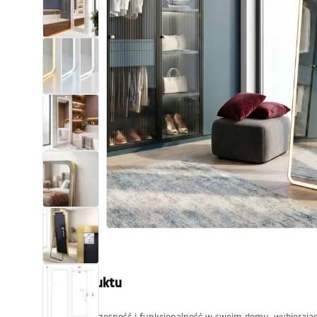
Toalety, ubikacje
Umywalki
Wanny i parawany
Baterie
Natryski
Kuchnia
Akcesoria i meble łazienkowe
Opis produktu