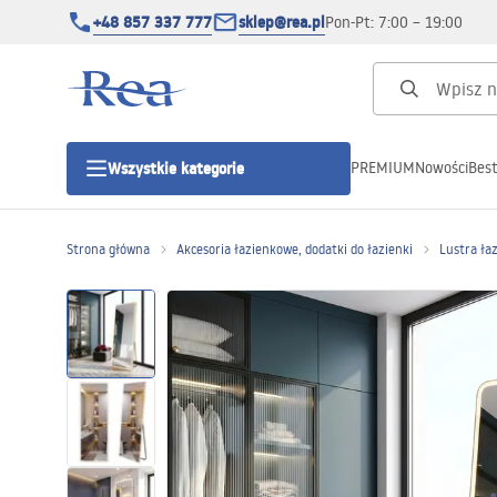
+48 857 337 777
sklep@rea.pl
Pon-Pt: 7:00 – 19:00
PREMIUM
Nowości
Best
Wszystkie kategorie
Kategorie produktowe
Strona główna
Akcesoria łazienkowe, dodatki do łazienki
Lustra ła
Kabiny prysznicowe
Drzwi prysznicowe
Brodziki prysznicowe
Odpływy liniowe