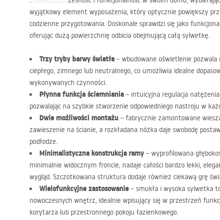
Doceń nowoczesność i funkcjonalność w swoim domu, wybierają
wyjątkowy element wyposażenia, który optycznie powiększy prze
codzienne przygotowania. Doskonale sprawdzi się jako funkcjona
oferując dużą powierzchnię odbicia obejmującą całą sylwetkę.
Trzy tryby barwy światła
– wbudowane oświetlenie pozwala 
ciepłego, zimnego lub neutralnego, co umożliwia idealne dopasowa
wykonywanych czynności.
Płynna funkcja ściemniania
– intuicyjna regulacja natężenia
pozwalając na szybkie stworzenie odpowiedniego nastroju w ka
Dwie możliwości montażu
– fabrycznie zamontowane wiesza
zawieszenie na ścianie, a rozkładana nóżka daje swobodę postaw
podłodze.
Minimalistyczna konstrukcja ramy
– wyprofilowana głęboko
minimalnie widocznym froncie, nadaje całości bardzo lekki, eleg
wygląd. Szczotkowana struktura dodaje również ciekawą grę świ
Wielofunkcyjne zastosowanie
– smukła i wysoka sylwetka t
nowoczesnych wnętrz, idealnie wpisujący się w przestrzeń funkcjo
korytarza lub przestronnego pokoju łazienkowego.