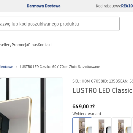
Darmowa Dostawa
REA10
Kod rabatowy:
sellery
Promocja
O nas
Kontakt
zienkowe
LUSTRO LED Classico 60x170cm Złoto Szczotkowane
SKU
:
HOM-07058
ID
:
13585
EAN
:
5
LUSTRO LED Classi
649,00 zł
Wybierz wariant