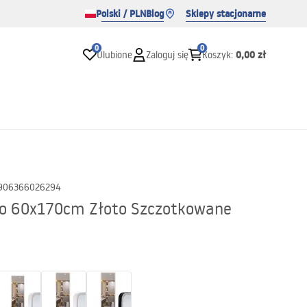
Polski / PLN
Blog
Sklepy stacjonarne
0
0
0,00 zł
Ulubione
Zaloguj się
Koszyk
:
906366026294
co 60x170cm Złoto Szczotkowane