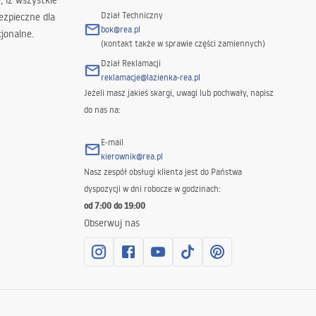
 iż wszystkie
Dział Techniczny
ezpieczne dla
bok@rea.pl
jonalne.
(kontakt także w sprawie części zamiennych)
Dział Reklamacji
reklamacje@lazienka-rea.pl
Jeżeli masz jakieś skargi, uwagi lub pochwały, napisz
do nas na:
E-mail
kierownik@rea.pl
Nasz zespół obsługi klienta jest do Państwa
dyspozycji w dni robocze w godzinach:
od 7:00 do 19:00
Obserwuj nas