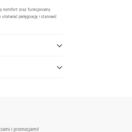
ny komfort oraz funkcjonalny
e ułatwiać pielęgnację i stanowić
ki gwarancji
nty_Terms_and_Conditions_
ors_-_24.pdf
otkowany
e
ciami i promocjami!