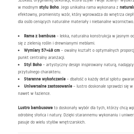
Szukasz oryginalnej dekoracji, która ożywi Twoje ściany? Wybier
stylu Boho
natura
w modnym
. Jego unikalna rama wykonana z
efektowny, promienisty wzór, który wprowadza do wnętrza ciepło
dla osób ceniących naturalne materiały i niebanalne wzornictwo.
Rama z bambusa
– lekka, naturalna konstrukcja w jasnym od
się z zielenią roślin i drewnianymi meblami.
Wymiary 57×49 cm
– owalny kształt o optymalnych proporcj
punkt centralny aranżacji.
Styl Boho
– artystyczny design inspirowany naturą, nadając
przytulnego charakteru.
Staranne wykończenie
– dbałość o każdy detal splotu gwaran
Uniwersalne zastosowanie
– lustro doskonale sprawdzi się w s
nawet w łazience.
Lustro bambusowe
to doskonały wybór dla tych, którzy chcą w
odrobinę słońca i natury. Dzięki starannemu wykonaniu i uniwer
pasuje do wielu stylów wnętrzarskich.