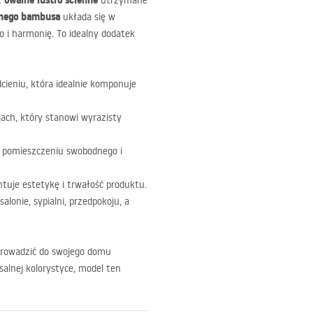
owalne lustro ścienne
z
utrzymane
lnego bambusa
układa się w
 i harmonię. To idealny dodatek
cieniu, która idealnie komponuje
ach, który stanowi wyrazisty
y pomieszczeniu swobodnego i
tuje estetykę i trwałość produktu.
alonie, sypialni, przedpokoju, a
prowadzić do swojego domu
salnej kolorystyce, model ten