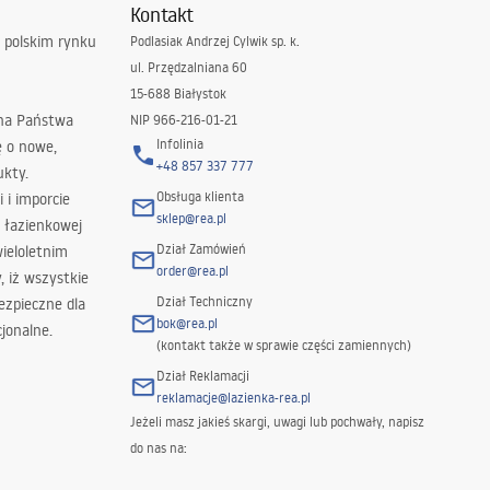
Kontakt
 polskim rynku
Podlasiak Andrzej Cylwik sp. k.
ul. Przędzalniana 60
15-688 Białystok
 na Państwa
NIP 966-216-01-21
Infolinia
ę o nowe,
+48 857 337 777
ukty.
Obsługa klienta
i i imporcie
sklep@rea.pl
 łazienkowej
Dział Zamówień
wieloletnim
order@rea.pl
 iż wszystkie
Dział Techniczny
ezpieczne dla
bok@rea.pl
jonalne.
(kontakt także w sprawie części zamiennych)
Dział Reklamacji
reklamacje@lazienka-rea.pl
Jeżeli masz jakieś skargi, uwagi lub pochwały, napisz
do nas na: