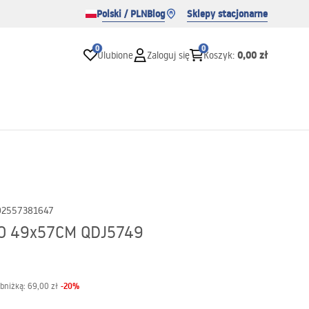
Polski / PLN
Blog
Sklepy stacjonarne
0
0
0,00 zł
Ulubione
Zaloguj się
Koszyk
:
02557381647
HO 49x57CM QDJ5749
-
20
%
obniżką:
69,00 zł