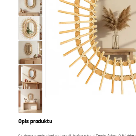
Toalety, ubikacje
Umywalki
Wanny i parawany
Baterie
Natryski
Kuchnia
Akcesoria i meble łazienkowe
Opis produktu