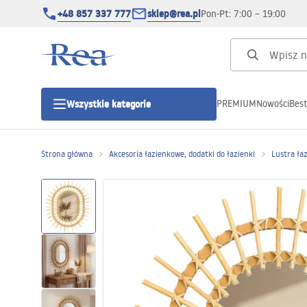
+48 857 337 777
sklep@rea.pl
Pon-Pt: 7:00 – 19:00
PREMIUM
Nowości
Best
Wszystkie kategorie
Kategorie produktowe
Strona główna
Akcesoria łazienkowe, dodatki do łazienki
Lustra ła
Kabiny prysznicowe
Drzwi prysznicowe
Brodziki prysznicowe
Odpływy liniowe