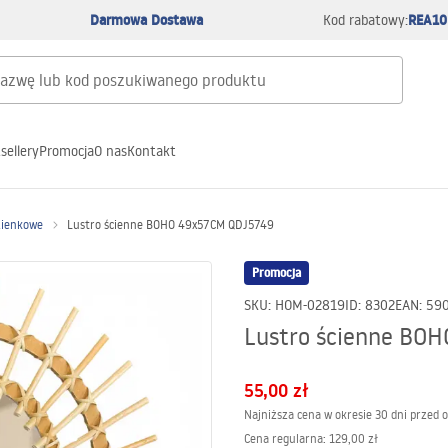
Darmowa Dostawa
REA10
Kod rabatowy:
sellery
Promocja
O nas
Kontakt
zienkowe
Lustro ścienne BOHO 49x57CM QDJ5749
Promocja
SKU
:
HOM-02819
ID
:
8302
EAN
:
59
Lustro ścienne BO
55,00 zł
Najniższa cena w okresie 30 dni przed 
Cena regularna
:
129,00 zł