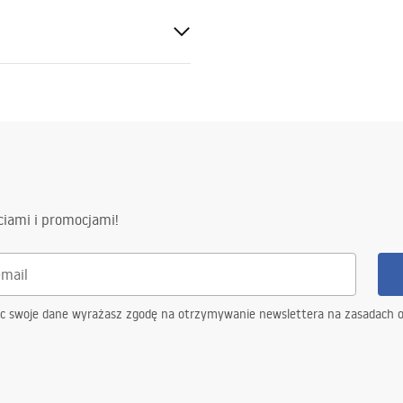
ciami i promocjami!
eżowy
mbusowe
ąc swoje dane wyrażasz zgodę na otrzymywanie newslettera na zasadach 