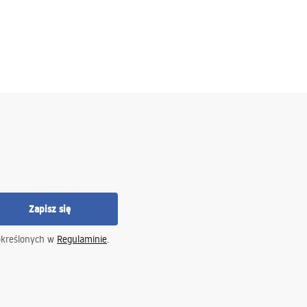
Zapisz się
określonych w
Regulaminie
.